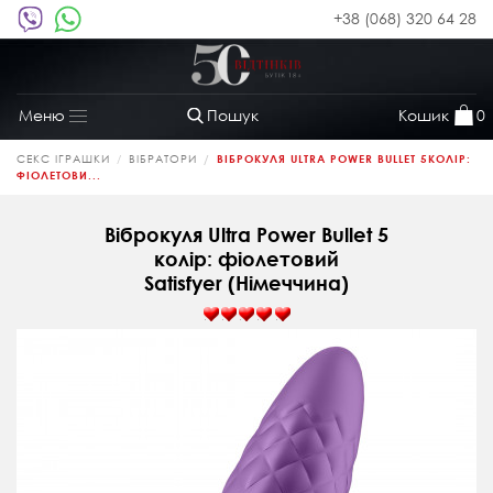
+38 (068) 320 64 28
Пошук
Кошик
0
Меню
Toggle
navigation
СЕКС ІГРАШКИ
ВІБРАТОРИ
ВІБРОКУЛЯ ULTRA POWER BULLET 5КОЛІР:
ФІОЛЕТОВИ...
Віброкуля Ultra Power Bullet 5
колір: фіолетовий
Satisfyer (Німеччина)