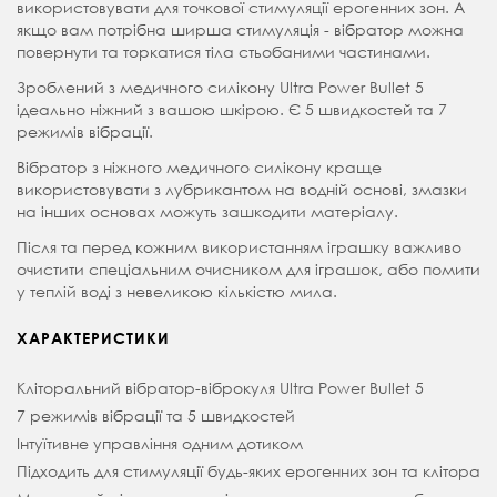
використовувати для точкової стимуляції ерогенних зон. А
якщо вам потрібна ширша стимуляція - вібратор можна
повернути та торкатися тіла стьобаними частинами.
Зроблений з медичного силікону Ultra Power Bullet 5
ідеально ніжний з вашою шкірою. Є 5 швидкостей та 7
режимів вібрації.
Вібратор з ніжного медичного силікону краще
використовувати з лубрикантом на водній основі, змазки
на інших основах можуть зашкодити матеріалу.
Після та перед кожним використанням іграшку важливо
очистити спеціальним очисником для іграшок, або помити
у теплій воді з невеликою кількістю мила.
ХАРАКТЕРИСТИКИ
Кліторальний вібратор-віброкуля Ultra Power Bullet 5
7 режимів вібрації та 5 швидкостей
Інтуїтивне управління одним дотиком
Підходить для стимуляції будь-яких ерогенних зон та клітора