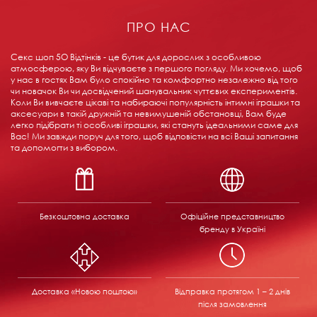
ПРО НАС
Секс шоп 5О Відтінків - це бутик для дорослих з особливою
атмосферою, яку Ви відчуваєте з першого погляду. Ми хочемо, щоб
у нас в гостях Вам було спокійно та комфортно незалежно від того
чи новачок Ви чи досвідчений шанувальник чуттєвих експериментів.
Коли Ви вивчаєте цікаві та набираючі популярність інтимні іграшки та
аксесуари в такій дружній та невимушеній обстановці, Вам буде
легко підібрати ті особливі іграшки, які стануть ідеальними саме для
Вас! Ми завжди поруч для того, щоб відповісти на всі Ваші запитання
та допомогти з вибором.
Безкоштовна доставка
Офіційне представництво
бренду в Україні
Доставка «Новою поштою»
Відправка
протягом 1 – 2 днів
після замовлення