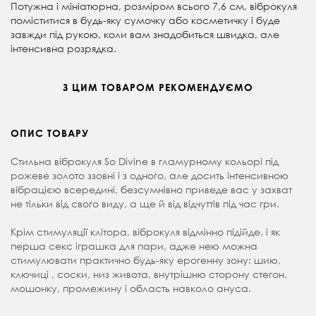
Потужна і мініатюрна, розміром всього 7,6 см, віброкуля
поміститися в будь-яку сумочку або косметичку і буде
завжди під рукою, коли вам знадобиться швидка, але
інтенсивна розрядка.
З ЦИМ ТОВАРОМ РЕКОМЕНДУЄМО
ОПИС ТОВАРУ
Стильна віброкуля So Divine в гламурному кольорі під
рожеве золото ззовні і з одного, але досить інтенсивною
вібрацією всередині, безсумнівно приведе вас у захват
не тільки від свого виду, а ще й від відчуттів під час гри.
Крім стимуляції клітора, віброкуля відмінно підійде, і як
перша секс іграшка для пари, адже нею можна
стимулювати практично будь-яку ерогенну зону: шию,
ключиці , соски, низ живота, внутрішню сторону стегон,
мошонку, промежину і область навколо ануса.