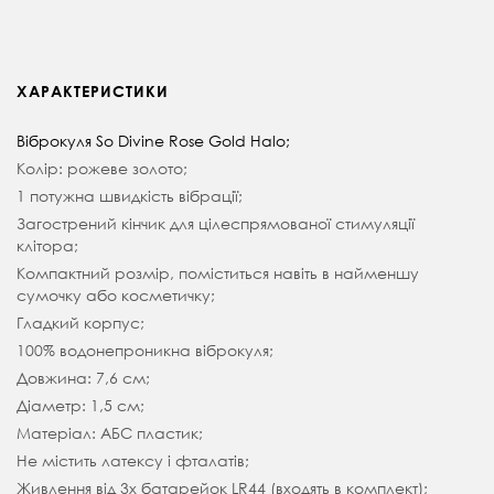
ХАРАКТЕРИСТИКИ
Віброкуля So Divine Rose Gold Halo;
Колір: рожеве золото;
1 потужна швидкість вібрації;
Загострений кінчик для цілеспрямованої стимуляції
клітора;
Компактний розмір, поміститься навіть в найменшу
сумочку або косметичку;
Гладкий корпус;
100% водонепроникна віброкуля;
Довжина: 7,6 см;
Діаметр: 1,5 см;
Матеріал: АБС пластик;
Не містить латексу і фталатів;
Живлення від 3х батарейок LR44 (входять в комплект);