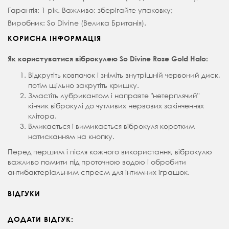
Гарантія: 1 рік. Важливо: зберігайте упаковку;
Виробник: So Divine (Велика Британія).
КОРИСНА ІНФОРМАЦІЯ
Як користуватися віброкулею So Divine Rose Gold Halo:
Відкрутіть ковпачок і зніміть внутрішній червоний диск,
потім щільно закрутіть кришку.
Змастіть лубрикантом і направте "нетерплячий"
кінчик віброкулі до чутливих нервових закінченнях
клітора.
Вмикається і вимикається віброкуля коротким
натисканням на кнопку.
Перед першим і після кожного використання, віброкулю
важливо помити під проточною водою і обробити
антибактеріальним спреєм для інтимних іграшок.
ВІДГУКИ
ДОДАТИ ВІДГУК: