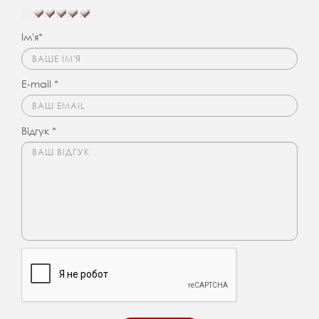
Ім'я*
E-mail *
Відгук *