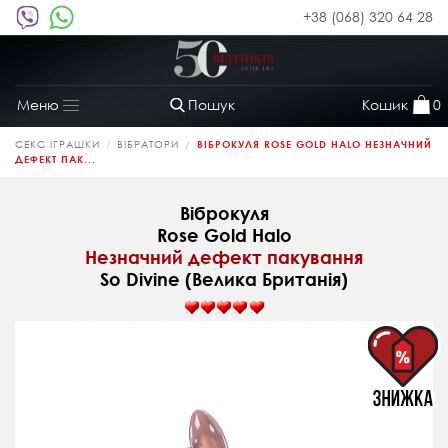
+38 (068) 320 64 28
Пошук
Кошик
0
Меню
Toggle
navigation
СЕКС ІГРАШКИ
ВІБРАТОРИ
ВІБРОКУЛЯ ROSE GOLD HALO НЕЗНАЧНИЙ
ДЕФЕКТ ПАК...
Віброкуля
Rose Gold Halo
Незначний дефект пакування
So Divine (Велика Британія)