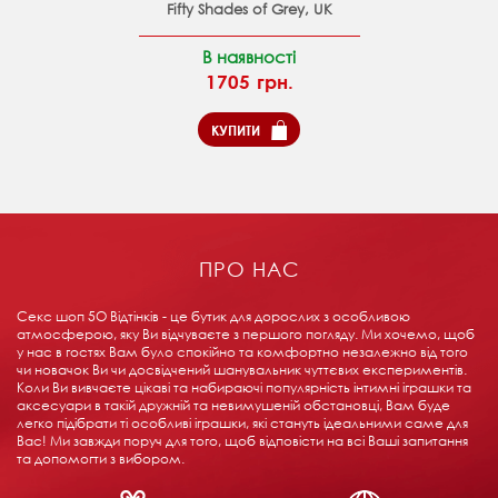
Fifty Shades of Grey, UK
В наявності
1705 грн.
КУПИТИ
ПРО НАС
Секс шоп 5О Відтінків - це бутик для дорослих з особливою
атмосферою, яку Ви відчуваєте з першого погляду. Ми хочемо, щоб
у нас в гостях Вам було спокійно та комфортно незалежно від того
чи новачок Ви чи досвідчений шанувальник чуттєвих експериментів.
Коли Ви вивчаєте цікаві та набираючі популярність інтимні іграшки та
аксесуари в такій дружній та невимушеній обстановці, Вам буде
легко підібрати ті особливі іграшки, які стануть ідеальними саме для
Вас! Ми завжди поруч для того, щоб відповісти на всі Ваші запитання
та допомогти з вибором.