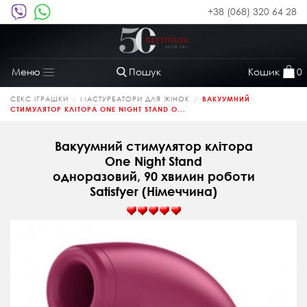
+38 (068) 320 64 28
Пошук
Кошик
0
Меню
Toggle
navigation
СЕКС ІГРАШКИ
МАСТУРБАТОРИ ДЛЯ ЖІНОК
ВАКУУМНИЙ
СТИМУЛЯТОР КЛІТОРА ONE NIGHT STAND О...
Вакуумний стимулятор клітора
One Night Stand
одноразовий, 90 хвилин роботи
Satisfyer (Німеччина)