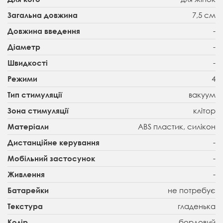
7,5 см
Загальна довжина
-
Довжина введення
-
Діаметр
-
Швидкості
4
Режими
вакуум
Тип стимуляції
клітор
Зона стимуляції
ABS пластик, силікон
Матеріали
-
Дистанційне керування
-
Мобільний застосунок
-
Живлення
не потребує
Батарейки
гладенька
Текстура
бордовий
Колір