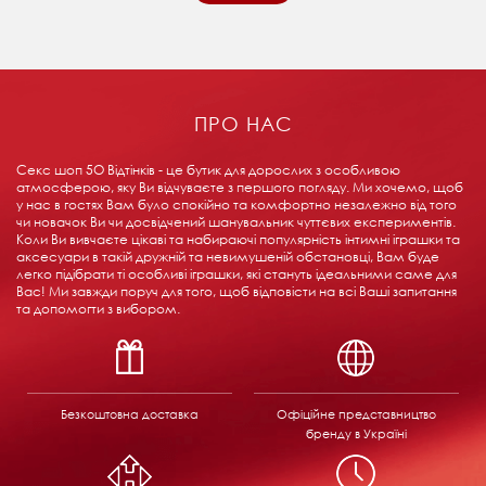
ПРО НАС
Секс шоп 5О Відтінків - це бутик для дорослих з особливою
атмосферою, яку Ви відчуваєте з першого погляду. Ми хочемо, щоб
у нас в гостях Вам було спокійно та комфортно незалежно від того
чи новачок Ви чи досвідчений шанувальник чуттєвих експериментів.
Коли Ви вивчаєте цікаві та набираючі популярність інтимні іграшки та
аксесуари в такій дружній та невимушеній обстановці, Вам буде
легко підібрати ті особливі іграшки, які стануть ідеальними саме для
Вас! Ми завжди поруч для того, щоб відповісти на всі Ваші запитання
та допомогти з вибором.
Безкоштовна доставка
Офіційне представництво
бренду в Україні