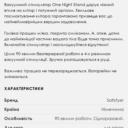
Вакуумний стимулятор One Night Stand дарує ніжний
вплив на клітор і потужний оргазм. Хвильове
посмоктування клітора гарантовано призведе вас до
найнеймовірніших вершин задоволення.
Голівка іграшки м'яка, покрита силіконом. А, отже, дотик
до найніжнішої частини вашого тіла буде точно приємним.
Включайте стимулятор і насолоджуйтеся відчуттями!
Цілих 90 хвилин безперервної роботи в 4-х режимах
вакуумної стимуляції. Зручно розташовується в руці.
Важливо: іграшка не перезаряджається, батарейки не
змінюються.
ХАРАКТЕРИСТИКИ
Satisfyer
Бренд
Німеччина
Країна
90 хвилин роботи. Одноразовий.
Особливість
для жінок
Для кого