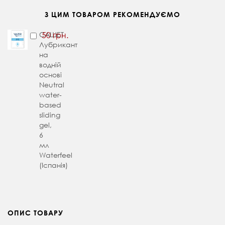
З ЦИМ ТОВАРОМ РЕКОМЕНДУЄМО
САШЕТ
50 грн.
Лубрикант
на
водній
основі
Neutral
water-
based
sliding
gel,
6
мл
Waterfeel
(Іспанія)
ОПИС ТОВАРУ