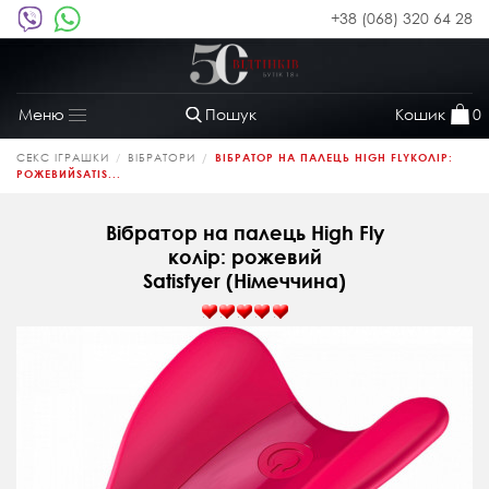
+38 (068) 320 64 28
Пошук
Кошик
0
Меню
Toggle
navigation
СЕКС ІГРАШКИ
ВІБРАТОРИ
ВІБРАТОР НА ПАЛЕЦЬ HIGH FLYКОЛІР:
РОЖЕВИЙSATIS...
Вібратор на палець High Fly
колір: рожевий
Satisfyer (Німеччина)