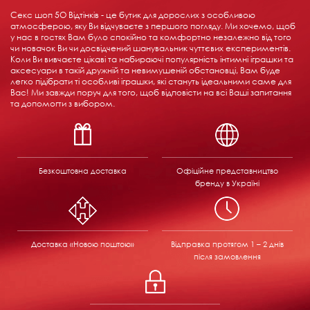
Секс шоп 5О Відтінків - це бутик для дорослих з особливою
атмосферою, яку Ви відчуваєте з першого погляду. Ми хочемо, щоб
у нас в гостях Вам було спокійно та комфортно незалежно від того
чи новачок Ви чи досвідчений шанувальник чуттєвих експериментів.
Коли Ви вивчаєте цікаві та набираючі популярність інтимні іграшки та
аксесуари в такій дружній та невимушеній обстановці, Вам буде
легко підібрати ті особливі іграшки, які стануть ідеальними саме для
Вас! Ми завжди поруч для того, щоб відповісти на всі Ваші запитання
та допомогти з вибором.
Безкоштовна доставка
Офіційне представництво
бренду в Україні
Доставка «Новою поштою»
Відправка
протягом 1 – 2 днів
після замовлення