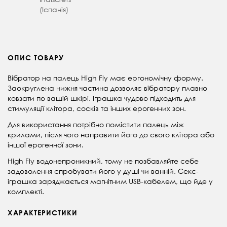
(Іспанія)
ОПИС ТОВАРУ
Вібратор на палець High Fly має ергономічну форму.
З
аокруглена нижня частина дозволяє вібратору плавно
ковзати по вашій шкірі. Іграшка чудово підходить для
стимуляції клітора, сосків та інших ерогенних зон.
Для використання потрібно помістити палець між
крилами, після чого направити його до свого клітора або
іншої ерогенної зони.
High Fly водонепроникний, тому не позбавляйте себе
задоволення спробувати його у душі чи ванній. Секс-
іграшка заряджається магнітним USB-кабелем, що йде у
комплекті.
ХАРАКТЕРИСТИКИ