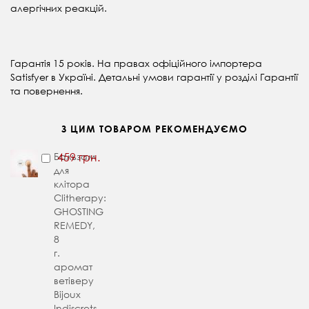
алергічних реакцій.
Гарантія 15 років. На правах офіційного імпортера
Satisfyer в Україні. Детальні умови гарантії у розділі
Гарантії
та повернення.
З ЦИМ ТОВАРОМ РЕКОМЕНДУЄМО
Бальзам
459 грн.
для
клітора
Clitherapy:
GHOSTING
REMEDY,
8
г.
аромат
ветіверу
Bijoux
Indiscrets