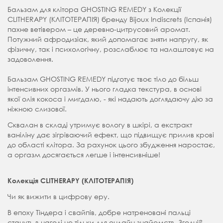
Бальзам для клітора GHOSTING REMEDY з Колекції
CLITHERAPY (КЛІТОТЕРАПІЯ) бренду Bijoux Indiscrets (Іспанія)
пахне ветівером – це деревно-цитрусовий аромат.
Потужний афродизіак, який допомагає зняти напругу, як
фізичну, так і психологічну, розслаблює та налаштовує на
задоволення.
Бальзам GHOSTING REMEDY підготує твоє тіло до більш
інтенсивних оргазмів. У нього гладка текстура, в основі
якої олія кокоса і мигдалю, - які надають доглядаючу дію за
ніжною слизової.
Сквалан в складі утримує вологу в шкірі, а екстракт
ваніліну дає зігріваючий ефект, що підвищує прилив крові
до області клітора. За рахунок цього збудження наростає,
а оргазм досягається легше і інтенсивніше!
Колекція CLITHERAPY (КЛІТОТЕРАПІЯ)
Чи як вижити в цифрову еру.
В епоху Тіндера і свайпів, добре натреновані пальці
стануть в нагоді не тільки для онлайн знайомств. Згодні?