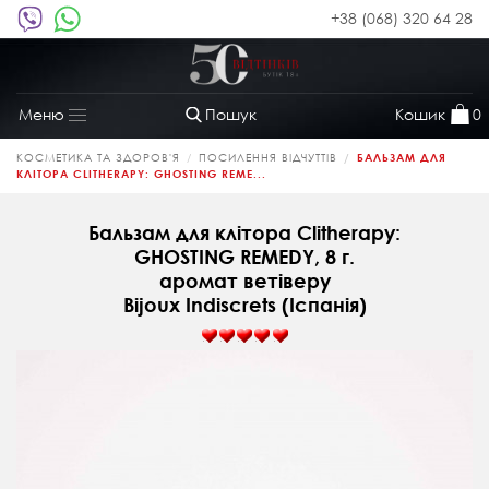
+38 (068) 320 64 28
Пошук
Кошик
0
Меню
Toggle
navigation
КОСМЕТИКА ТА ЗДОРОВ'Я
ПОСИЛЕННЯ ВІДЧУТТІВ
БАЛЬЗАМ ДЛЯ
КЛІТОРА CLITHERAPY: GHOSTING REME...
Бальзам для клітора Clitherapy:
GHOSTING REMEDY, 8 г.
аромат ветіверу
Bijoux Indiscrets (Іспанія)