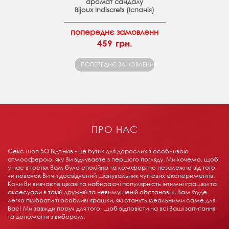
аромат сандалу
Bijoux Indiscrets (Іспанія)
попереднє замовленн
459 грн.
ПОПЕРЕДНЄ ЗАМОВЛЕННЯ
ПРО НАС
Секс шоп 5О Відтінків - це бутик для дорослих з особливою
атмосферою, яку Ви відчуваєте з першого погляду. Ми хочемо, щоб
у нас в гостях Вам було спокійно та комфортно незалежно від того
чи новачок Ви чи досвідчений шанувальник чуттєвих експериментів.
Коли Ви вивчаєте цікаві та набираючі популярність інтимні іграшки та
аксесуари в такій дружній та невимушеній обстановці, Вам буде
легко підібрати ті особливі іграшки, які стануть ідеальними саме для
Вас! Ми завжди поруч для того, щоб відповісти на всі Ваші запитання
та допомогти з вибором.