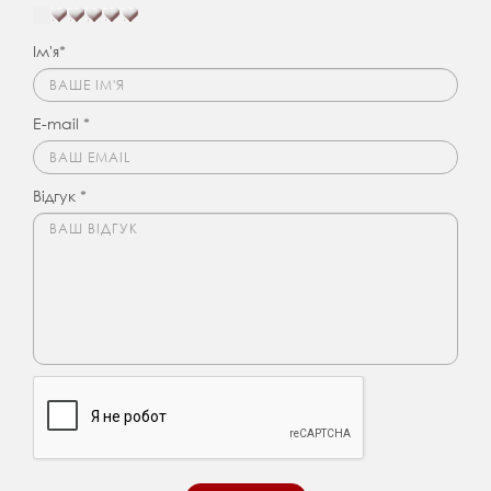
Ім'я*
E-mail *
Відгук *