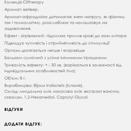
Колекція Clitherapy
Аромат: ветівер.
Аромат-афродизіак допомагає зняти напругу, як фізичну,
так і психологічну, розслаблює та налаштовує на
задоволення.
Ефект : зігріваючий, підсилює прилив крові до зони клітора
Підвищує чутливість і сприйнятливість до стимуляції
Оргазм досягається легше і яскравіше
Бальзам сумісний з усіма інтимними іграшками
Тривалість ефекту: + - 30 хв. (варіюється в залежності від
індивідуальних особливостей тіла)
Об'єм: 8 г.
Виробництво: Bijoux Indiscrets (Іспанія).
Склад: мигдальна олія, кокосова олія, екстракт ваніліну,
сквалан, 1,2-Hexanediol, Caprylyl Glycol.
ВІДГУКИ
ДОДАТИ ВІДГУК: