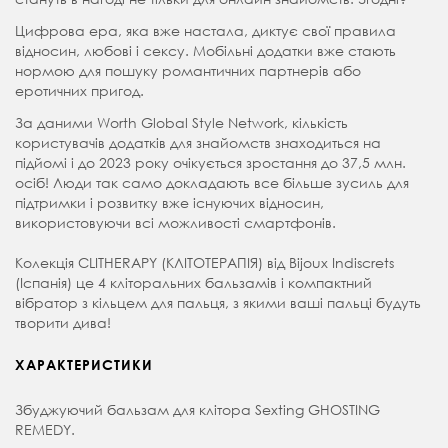
Цифрова ера, яка вже настала, диктує свої правила
відносин, любові і сексу. Мобільні додатки вже стають
нормою для пошуку романтичних партнерів або
еротичних пригод.
За даними Worth Global Style Network, кількість
користувачів додатків для знайомств знаходиться на
підйомі і до 2023 року очікується зростання до 37,5 млн.
осіб! Люди так само докладають все більше зусиль для
підтримки і розвитку вже існуючих відносин,
використовуючи всі можливості смартфонів.
Колекція CLITHERAPY (КЛІТОТЕРАПІЯ) від Bijoux Indiscrets
(Іспанія) це 4 кліторальних бальзамів і компактний
вібратор з кільцем для пальця, з якими ваші пальці будуть
творити дива!
ХАРАКТЕРИСТИКИ
Збуджуючий бальзам для клітора Sexting GHOSTING
REMEDY.