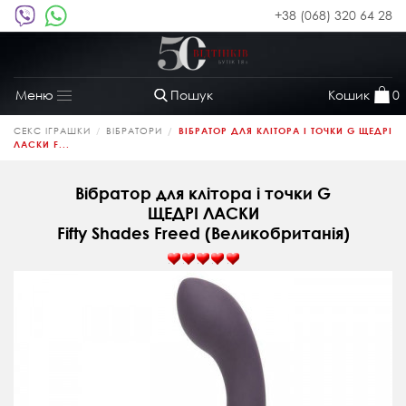
+38 (068) 320 64 28
Пошук
Кошик
0
Меню
Toggle
navigation
СЕКС ІГРАШКИ
ВІБРАТОРИ
ВІБРАТОР ДЛЯ КЛІТОРА І ТОЧКИ G ЩЕДРІ
ЛАСКИ F...
Вібратор для клітора і точки G
ЩЕДРІ ЛАСКИ
Fifty Shades Freed (Великобританія)