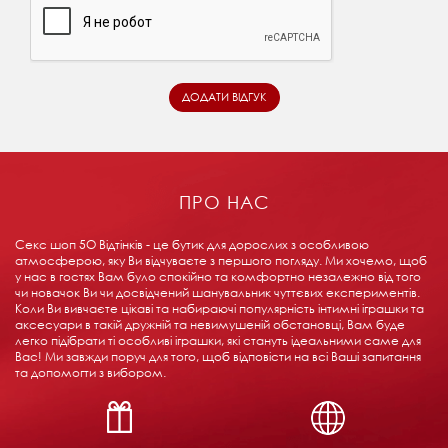
ПРО НАС
Секс шоп 5О Відтінків - це бутик для дорослих з особливою
атмосферою, яку Ви відчуваєте з першого погляду. Ми хочемо, щоб
у нас в гостях Вам було спокійно та комфортно незалежно від того
чи новачок Ви чи досвідчений шанувальник чуттєвих експериментів.
Коли Ви вивчаєте цікаві та набираючі популярність інтимні іграшки та
аксесуари в такій дружній та невимушеній обстановці, Вам буде
легко підібрати ті особливі іграшки, які стануть ідеальними саме для
Вас! Ми завжди поруч для того, щоб відповісти на всі Ваші запитання
та допомогти з вибором.