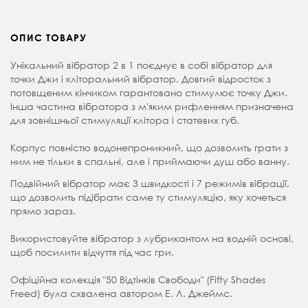
ОПИС ТОВАРУ
Унікальний вібратор 2 в 1 поєднує в собі вібратор для
точки Джи і кліторальний вібратор. Довгий відросток з
потовщеним кінчиком гарантовано стимулює точку Джи.
Інша частина вібратора з м'яким рифленням призначена
для зовнішньої стимуляції клітора і статевих губ.
Корпус повністю водонепроникний, що дозволить грати з
ним не тільки в спальні, але і приймаючи душ або ванну.
Подвійний вібратор має 3 швидкості і 7 режимів вібрації,
що дозволить підібрати саме ту стимуляцію, яку хочеться
прямо зараз.
Використовуйте вібратор з лубрикантом на водній основі,
щоб посилити відчуття під час гри.
Офіційна колекція "50 Відтінків Свободи" (Fifty Shades
Freed) була схвалена автором Е. Л. Джеймс.