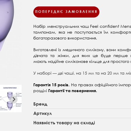
ПОПЕРЕДНЄ ЗАМОВЛЕННЯ
Набір менструальних чаш Feel confident Menstr
тампонам, яка не поступається їм комфортніс
багаторазового використання.
Виготовлені із медичного силікону, вони комф
дівчата та жінки, для яких це буде перше
мають надійне силіконове кільце для простого 
У наборі — дві чаші, на 15 мл та на 20 мл та м
На правах офіційного імпортер
Гарантія 15 років.
розділі
Гарантії та повернення.
Бренд
Артикул
Наявність товару на складі