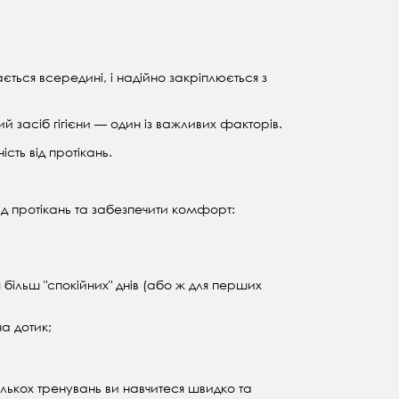
ться всередині, і надійно закріплюється з
й засіб гігієни — один із важливих факторів.
ть від протікань.
д протікань та забезпечити комфорт:
 більш "спокійних" днів (або ж для перших
а дотик;
кількох тренувань ви навчитеся швидко та