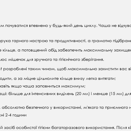
 почуватися впевнено у будь-який день циклу. Чаша не відчуває
орука гарного настрою та продуктивності, а грамотно підібрани
е кільце, а потовщений обід забезпечить максимальну захищеніс
юс мішечок для зручного та гігієнічного зберігання.
t
розроблені таким чином, щоб максимально захистити вас ві
ти, а за міцне цільнолите кільце внизу легко витягати;
навіть якщо чаша заповниться максимум;
ші: більше для інтенсивних виділень (20 мл) і менше (15 мл) для
у, абсолютно безпечного у використанні, м'якого та приємного н
ні 2-4 години
й засіб особистої гігієни багаторазового використання. Після 