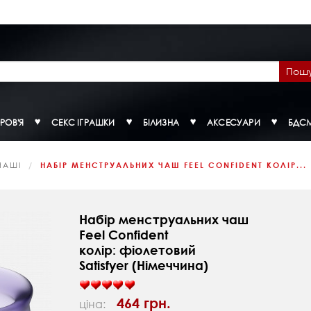
Пош
РОВ'Я
СЕКС ІГРАШКИ
БІЛИЗНА
АКСЕСУАРИ
БДС
ЧАШІ
НАБІР МЕНСТРУАЛЬНИХ ЧАШ FEEL CONFIDENT КОЛІР...
Набір менструальних чаш
Feel Confident
колір: фіолетовий
Satisfyer (Німеччина)
464 грн.
ціна: