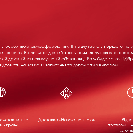
их з особливою атмосферою, яку Ви відчуваєте з першого пог
и новачок Ви чи досвідчений шанувальник чуттєвих експерим
акій дружній та невимушеній обстановці, Вам буде легко підібра
ідповісти на всі Ваші запитання та допомогти з вибором.
едставництво
Доставка «Новою поштою»
Відп
в Україні
протягом 1 –
замов