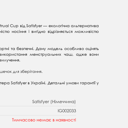
ual Cup від Satisfyer — екологічна альтернатива
тю носіння і вигідно відрізняється можливістю
ортні та безпечні. Дану модель особливо оцінять
 використання менструальних чаш, адже вони
вилучення.
ішечок для зберігання.
а Satisfyer в Україні. Детальні умови гарантії у
Satisfyer (Німеччина)
IG002033
Тимчасово немає в наявності