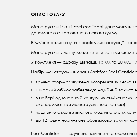
ОПИС ТОВАРУ
Менструальні чаші Feel confident допоможуть вам
допомогою створюваного нею вакууму.
Відмінне самопочуття в період менструації - зап
Менструальну чашу легко витягти за цільновилит
У комплекті — одразу дві чаші, 15 мл та 20 мл.
Пл
Набір менструальних чаш Satisfyer
Feel Confiden
зручна форма: звужена догори чашу легко вводи
широкий обідок забезпечує надійний захист, 
в наборі одночасно 2 контурних силіконових ча
експериментів з менструальною чашею);
чаші виготовлені з якісного медичного силікон
до 12 годин носіння без обов'язкової заміни кож
Feel Confident
— зручний, надійний та екологічни