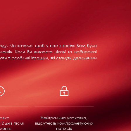
ляду. Ми хочемо, щоб у нас в гостях Вам було
ентів. Коли Ви вивчаєте цікаві та набираючі
ти ті особливі іграшки, які стануть ідеальними
равка
Нейтральна упаковка,
 2 днів після
відсутність компрометуючих
лення
написів