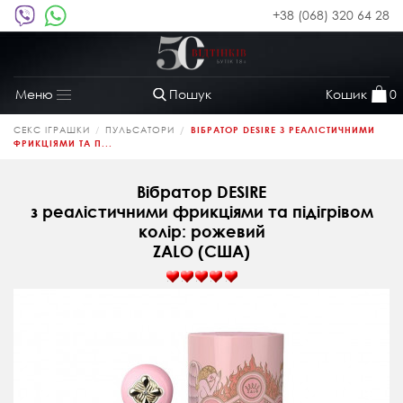
+38 (068) 320 64 28
Пошук
Кошик
0
Меню
Toggle
navigation
СЕКС ІГРАШКИ
ПУЛЬСАТОРИ
ВІБРАТОР DESIRE З РЕАЛІСТИЧНИМИ
ФРИКЦІЯМИ ТА П...
Вібратор DESIRE
з реалістичними фрикціями та підігрівом
колір: рожевий
ZALO (США)