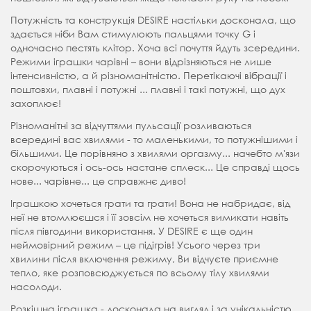
Потужність та конструкція DESIRE настільки досконала, що
здається ніби Вам стимулюють пальцями точку G і
одночасно пестять клітор. Хоча всі почуття йдуть зсередини.
Режими іграшки чарівні – вони відрізняються не лише
інтенсивністю, а й різноманітністю. Перетікаючі вібрації і
поштовхи, плавні і потужні ... плавні і такі потужні, що дух
захоплює!
Різноманітні за відчуттями пульсації розливаються
всередині вас хвилями - то маленькими, то потужнішими і
більшими. Це порівняно з хвилями оргазму... начебто м'язи
скорочуються і ось-ось настане сплеск... Це справді щось
нове... чарівне... це справжнє диво!
Іграшкою хочеться грати та грати! Вона не набридає, від
неї не втомлюєшся і її зовсім не хочеться вимикати навіть
після півгодини використання. У DESIRE є ще один
неймовірний режим – це підігрів! Усього через три
хвилини після включення режиму, Ви відчуєте приємне
тепло, яке розповсюджується по всьому тілу хвилями
насолоди.
Розкішна іграшка - досконала на вигляд і за унікальністю