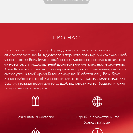
ПРО НАС
Секс шоп 5О Відтінків - це бутик для дорослих з особливою
атмосферою, яку Ви відчуваєте з першого погляду. Ми хочемо, щоб
у нас в гостях Вам було спокійно та комфортно незалежно від того
чи новачок Ви чи досвідчений шанувальник чуттєвих експериментів.
Коли Ви вивчаєте цікаві та набираючі популярність інтимні іграшки та
аксесуари в такій дружній та невимушеній обстановці, Вам буде
легко підібрати ті особливі іграшки, які стануть ідеальними саме для
Вас! Ми завжди поруч для того, щоб відповісти на всі Ваші запитання
та допомогти з вибором.
Безкоштовна доставка
Офіційне представництво
бренду в Україні