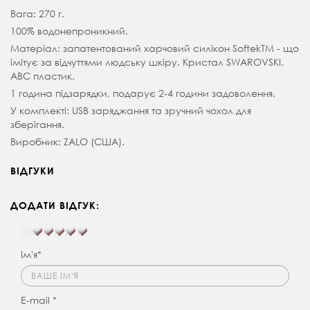
Вага: 270 г.
100% водонепроникний.
Матеріал: запатентований харчовий силікон SoftekTM - що
імітує за відчуттями людську шкіру. Кристал SWAROVSKI.
АВС пластик.
1 година підзарядки, подарує 2-4 години задоволення.
У комплекті: USB заряджання та зручний чохол для
зберігання.
Виробник: ZALO (США).
ВІДГУКИ
ДОДАТИ ВІДГУК:
Ім'я*
E-mail *