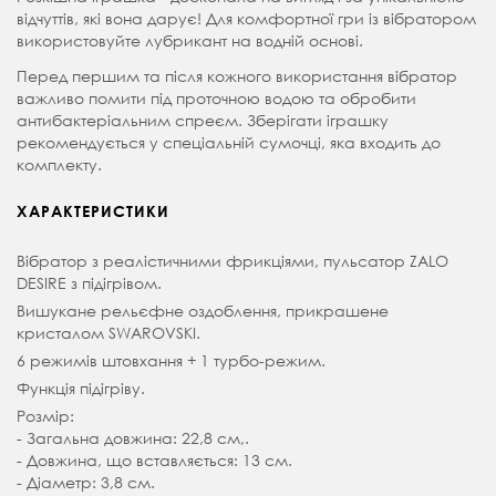
відчуттів, які вона дарує! Для комфортної гри із вібратором
використовуйте лубрикант на водній основі.
Перед першим та після кожного використання вібратор
важливо помити під проточною водою та обробити
антибактеріальним спреєм. Зберігати іграшку
рекомендується у спеціальній сумочці, яка входить до
комплекту.
ХАРАКТЕРИСТИКИ
Вібратор з реалістичними фрикціями, пульсатор ZALO
DESIRE з підігрівом.
Вишукане рельєфне оздоблення, прикрашене
кристалом SWAROVSKI.
6 режимів штовхання + 1 турбо-режим.
Функція підігріву.
Розмір:
- Загальна довжина: 22,8 см,.
- Довжина, що вставляється: 13 см.
- Діаметр: 3,8 см.