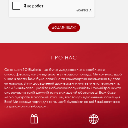
ПРО НАС
Секс шоп 5О Відтінків - це бутик для дорослих з особливою
атмосферою, яку Ви відчуваєте з першого погляду. Ми хочемо, щоб
у нас в гостях Вам було спокійно та комфортно незалежно від того
чи новачок Ви чи досвідчений шанувальник чуттєвих експериментів.
Коли Ви вивчаєте цікаві та набираючі популярність інтимні іграшки та
аксесуари в такій дружній та невимушеній обстановці, Вам буде
легко підібрати ті особливі іграшки, які стануть ідеальними саме для
Вас! Ми завжди поруч для того, щоб відповісти на всі Ваші запитання
та допомогти з вибором.