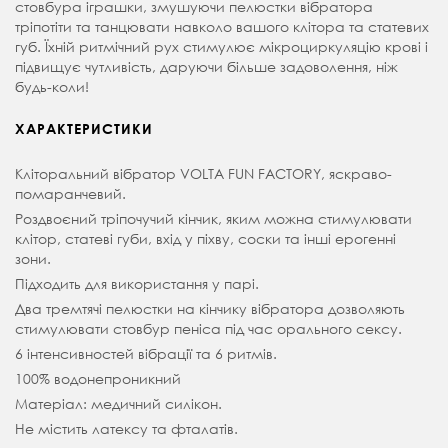
стовбура іграшки, змушуючи пелюстки вібратора
тріпотіти та танцювати навколо вашого клітора та статевих
губ. Їхній ритмічний рух стимулює мікроциркуляцію крові і
підвищує чутливість, даруючи більше задоволення, ніж
будь-коли!
ХАРАКТЕРИСТИКИ
Кліторальний вібратор VOLTA FUN FACTORY, яскраво-
помаранчевий.
Роздвоєний тріпочучий кінчик, яким можна стимулювати
клітор, статеві губи, вхід у піхву, соски та інші ерогенні
зони.
Підходить для використання у парі.
Два тремтячі пелюстки на кінчику вібратора дозволяють
стимулювати стовбур пеніса під час орального сексу.
6 інтенсивностей вібрації та 6 ритмів.
100% водонепроникний
Матеріал: медичний силікон.
Не містить латексу та фталатів.