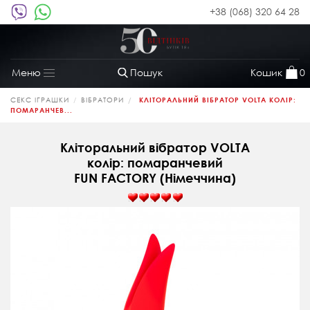
+38 (068) 320 64 28
Пошук
Кошик
0
Меню
Toggle
navigation
СЕКС ІГРАШКИ
ВІБРАТОРИ
КЛІТОРАЛЬНИЙ ВІБРАТОР VOLTA КОЛІР:
ПОМАРАНЧЕВ...
Кліторальний вібратор VOLTA
колір: помаранчевий
FUN FACTORY (Німеччина)