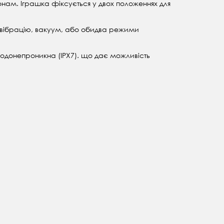
онам. Іграшка фіксується у двох положеннях для
 вібрацію, вакуум, або обидва режими
а водонепроникна
(IPX7). що дає можливість