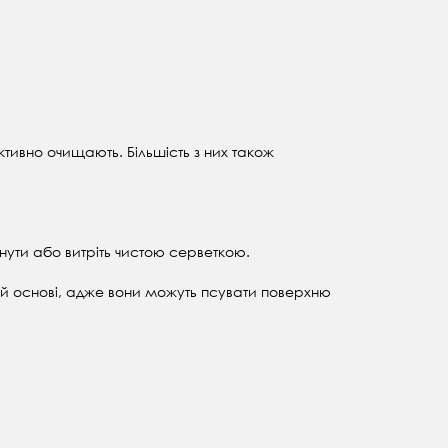
ктивно очищають. Більшість з них також
нути або витріть чистою серветкою.
ій основі, адже вони можуть псувати поверхню