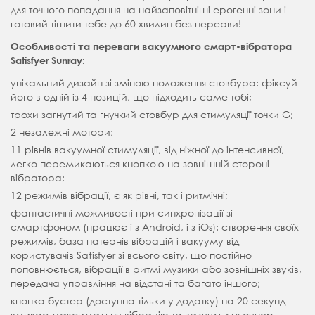
для точного попадання на найзаповітніші ерогенні зони і
готовий тішити тебе до 60 хвилин без перерви!
Особливості та переваги вакуумного смарт-вібратора
Satisfyer Sunray:
унікальний дизайн зі зміною положення стовбура: фіксуй
його в одній із 4 позицій, що підходить саме тобі;
трохи загнутий та гнучкий стовбур для стимуляції точки G;
2 незалежні мотори;
11 рівнів вакуумної стимуляції, від ніжної до інтенсивної,
легко перемикаються кнопкою на зовнішній стороні
вібратора;
12 режимів вібрації, є як рівні, так і ритмічні;
фантастичні можливості при синхронізації зі
смартфоном (працює і з Android, і з iOs): створення своїх
режимів, база патернів вібрацій і вакууму від
користувачів Satisfyer зі всього світу, що постійно
поповнюється, вібрації в ритмі музики або зовнішніх звуків,
передача управління на відстані та багато іншого;
кнопка бустер (доступна тільки у додатку) на 20 секунд
вмикає максимальну вібрацію та вакуум для супер