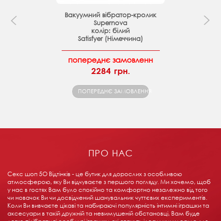
Вакуумний вібратор-кролик
Supernova
колір: білий
Satisfyer (Німеччина)
попереднє замовленн
2284 грн.
ПОПЕРЕДНЄ ЗАМОВЛЕННЯ
ПРО НАС
Секс шоп 5О Відтінків - це бутик для дорослих з особливою
атмосферою, яку Ви відчуваєте з першого погляду. Ми хочемо, щоб
у нас в гостях Вам було спокійно та комфортно незалежно від того
чи новачок Ви чи досвідчений шанувальник чуттєвих експериментів.
Коли Ви вивчаєте цікаві та набираючі популярність інтимні іграшки та
аксесуари в такій дружній та невимушеній обстановці, Вам буде