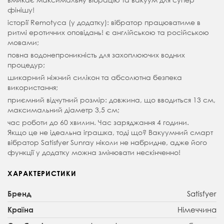
фінішу!
історії Remotyca (у додатку): вібратор працюватиме в
ритмі еротичних оповідань! є англійською та російською
мовами;
повна водонепроникність для захоплюючих водних
процедур;
шикарний ніжний силікон та абсолютна безпека
використання;
приємний відчутний розмір: довжина, що вводиться 13 см,
максимальний діаметр 3,5 см;
час роботи до 60 хвилин. Час заряджання 4 години.
Якщо це не ідеальна іграшка, тоді що? Вакуумний смарт
вібратор Satisfyer Sunray ніколи не набридне, адже його
функції у додатку можна змінювати нескінченно!
ХАРАКТЕРИСТИКИ
Satisfyer
Бренд
Німеччина
Країна