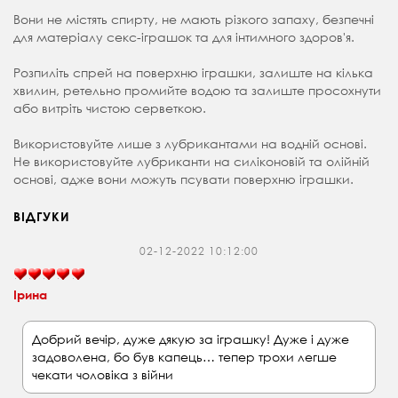
Вони не містять спирту, не мають різкого запаху, безпечні
для матеріалу секс-іграшок та для інтимного здоров'я.
Розпиліть спрей на поверхню іграшки, залиште на кілька
хвилин, ретельно промийте водою та залиште просохнути
або витріть чистою серветкою.
Використовуйте лише з лубрикантами на водній основі.
Не використовуйте лубриканти на силіконовій та олійній
основі, адже вони можуть псувати поверхню іграшки.
ВІДГУКИ
02-12-2022 10:12:00
Ірина
Добрий вечір, дуже дякую за іграшку! Дуже і дуже
задоволена, бо був капець… тепер трохи легше
чекати чоловіка з війни