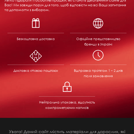
легко підібрати ті особливі іграшки, які стануть ідеальними саме для
Вас! Ми завжди поруч для того, щоб відповісти на всі Ваші запитання
та допомогти з вибором.
Безкоштовна доставка
Офіційне представництво
бренду в Україні
Доставка «Новою поштою»
Відправка
протягом 1 – 2 днів
після замовлення
Нейтральна упаковка, відсутність
компрометуючих написів
Увага! Даний сайт містить матеріали для дорослих, які