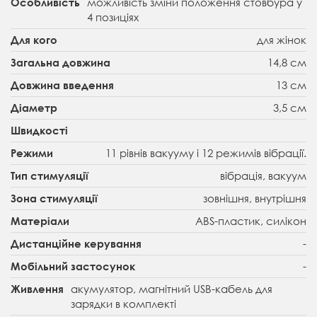
можливість зміни положення стовбура у
Особливість
4 позиціях
для жінок
Для кого
14,8 cм
Загальна довжина
13 см
Довжина введення
3,5 см
Діаметр
Швидкості
11 рівнів вакууму і 12 режимів вібрації.
Режими
вібрація, вакуум
Тип стимуляції
зовнішня, внутрішня
Зона стимуляції
ABS-пластик, силікон
Матеріали
-
Дистанційне керування
-
Мобільний застосунок
акумулятор, магнітний USB-кабель для
Живлення
зарядки в комплекті