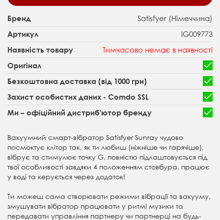
Satisfyer (Німеччина)
Бренд
IG009773
Артикул
Тимчасово немає в наявності
Наявність товару
Оригінал
Безкоштовна доставка (від 1000 грн)
Захист особистих даних - Comdo SSL
Ми – офіційний дистриб'ютор бренду
Вакуумний смарт-вібратор Satisfyer Sunray чудово
посмоктує клітор так, як ти любиш (ніжніше чи гарячіше),
вібрує та стимулює точку G, повністю підлаштовується під
твої особливості завдяки 4 положенням стовбура, працює
у воді та керується через додаток!
Ти можеш сама створювати режими вібрації та вакууму,
змушувати вібратор працювати у ритмі музики та
передавати управління партнеру чи партнерці на будь-