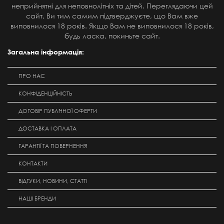
неприйнятні для неповнолітніх та дітей. Переглядаючи цей
сайт, Ви тим самим підтверджуєте, що Вам вже
виповнилося 18 років. Якщо Вам не виповнилося 18 років,
будь ласка, покиньте сайт.
Загальна інформація:
ПРО НАС
КОНФІДЕНЦІЙНІСТЬ
ДОГОВІР ПУБЛІЧНОЇ ОФЕРТИ
ДОСТАВКА І ОПЛАТА
ГАРАНТІЇ ТА ПОВЕРНЕННЯ
КОНТАКТИ
ВІДГУКИ, НОВИНИ, СТАТТІ
НАШІ БРЕНДИ