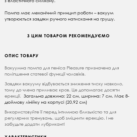
з еластичного силікону.
Помпа має механічний принцип роботи – вакуум
утворюється завдяки ручного натискання на грушу.
З ЦИМ ТОВАРОМ РЕКОМЕНДУЄМО
ОПИС ТОВАРУ
Вакуумна помпа для пеніса Pleasure призначена для
поліпшення статевої функції чоловіків.
Завдяки вакууму відбувається зниження тиску навколо,
тому до члена приливає кров. Це допомагає досягти
ерекції.
Загальна довжина: 22 см, ширина: 7 см. Має 8-
дюймову лінійку на корпусі (20,92 см)
Використовуйте її перед інтимною близькістю та для
регулярних тренувань, щоб зміцнити ерекцію. І не
забудьте додати лубрикант!
ХАРАКТЕРИСТИКИ