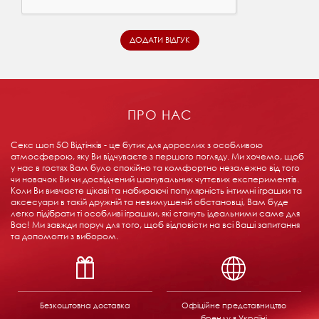
ПРО НАС
Секс шоп 5О Відтінків - це бутик для дорослих з особливою
атмосферою, яку Ви відчуваєте з першого погляду. Ми хочемо, щоб
у нас в гостях Вам було спокійно та комфортно незалежно від того
чи новачок Ви чи досвідчений шанувальник чуттєвих експериментів.
Коли Ви вивчаєте цікаві та набираючі популярність інтимні іграшки та
аксесуари в такій дружній та невимушеній обстановці, Вам буде
легко підібрати ті особливі іграшки, які стануть ідеальними саме для
Вас! Ми завжди поруч для того, щоб відповісти на всі Ваші запитання
та допомогти з вибором.
Безкоштовна доставка
Офіційне представництво
бренду в Україні