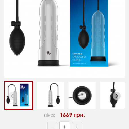
1669 грн.
ціна:
+
—