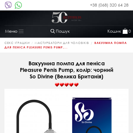
+38 (068) 320 64 28
Пошук
Кошик
0
Меню
Toggle
navigation
СЕКС ІГРАШКИ
МАСТУРБАТОРИ ДЛЯ ЧОЛОВІКІВ
ВАКУУМНА ПОМПА
ДЛЯ ПЕНІСА PLEASURE PENIS PUMP,...
Вакуумна помпа для пеніса
Pleasure Penis Pump, колір: чорний
So Divine (Велика Британія)