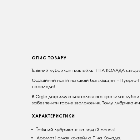
ОПИС ТОВАРУ
Їстівний лубрикант коктейль ПІНА КОЛАДА ство
Офіційний напій на своїй батьківщині – Пуерто
насолоди!
В Orgie дотримуються головного правила: лубри
забезпечити гарне зволоження. Тому лубрикант-к
ХАРАКТЕРИСТИКИ
Їстівний лубрикант на водній основі
Аромат і смак коктейлю Піна Колада.