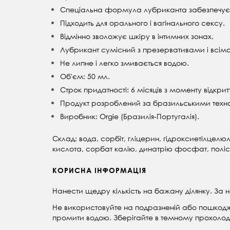
Спеціальна формула лубриканта забезпечує 
Підходить для орального і вагінального сексу.
Відмінно зволожує шкіру в інтимних зонах.
Лубрикант сумісний з презервативами і всіма
Не липне і легко змивається водою.
Об'єм: 50 мл.
Строк придатності: 6 місяців з моменту відкритт
Продукт розроблений за бразильськими техноло
Виробник: Orgie (Бразилія-Португалія).
Склад: вода, сорбіт, гліцерин, гідроксиетілцелю
кислота, сорбат калію, динатрію фосфат, полі
КОРИСНА ІНФОРМАЦІЯ
Нанести щедру кількість на бажану ділянку. За н
Не використовуйте на подразненій або пошкоджен
промити водою. Зберігайте в темному прохолодно