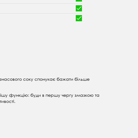
ананасового соку спонукає бажати більше
нішу функцію: буди в першу чергу змазкою та
ивості.