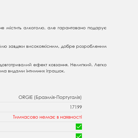
не містить алкоголю, але гарантовано подарує
йлю завдяки високоякісним, добре розробленим
 довготривалий ефект ковзання. Нелипкий. Легко
іма видами інтимних іграшок.
ORGIE (Бразилія-Португалія)
17199
Тимчасово немає в наявності