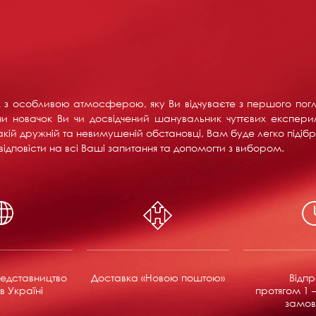
их з особливою атмосферою, яку Ви відчуваєте з першого пог
и новачок Ви чи досвідчений шанувальник чуттєвих експерим
акій дружній та невимушеній обстановці, Вам буде легко підібра
ідповісти на всі Ваші запитання та допомогти з вибором.
едставництво
Доставка «Новою поштою»
Відп
в Україні
протягом 1 –
замов