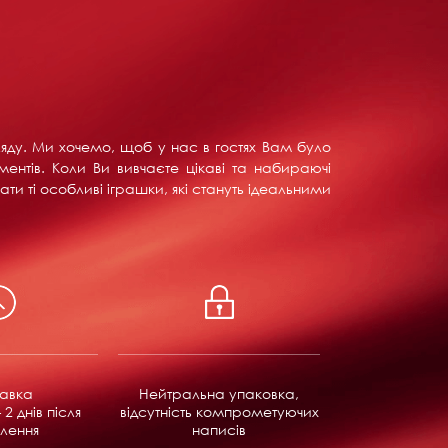
ляду. Ми хочемо, щоб у нас в гостях Вам було
ентів. Коли Ви вивчаєте цікаві та набираючі
ти ті особливі іграшки, які стануть ідеальними
равка
Нейтральна упаковка,
 2 днів після
відсутність компрометуючих
лення
написів