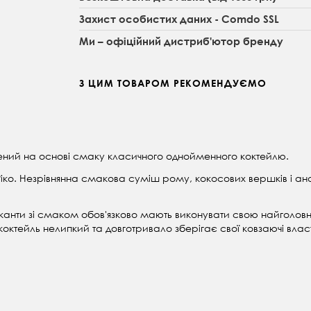
Захист особистих даних - Comdo SSL
Ми – офіційний дистриб'ютор бренду
З ЦИМ ТОВАРОМ РЕКОМЕНДУЄМО
рений на основі смаку класичного однойменного коктейлю.
-Ріко. Незрівнянна смакова суміш рому, кокосових вершків і 
канти зі смаком обов'язково мають виконувати свою найголов
октейль нелипкий та довготривало зберігає свої ковзаючі власт