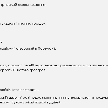
тривалий ефект ковзання.
 видами інтимних іграшок.
я.
гіями і створений в Португалії.
лоза, аромат, пег-40 гідрогенована рицинова олія, пропіленглі
сорбат 60, натрію фосфат.
еобхідністю повторити.
ій шкірі. У разі подразнення припиніть використання продукту
му і сухому місці подалі від дітей.