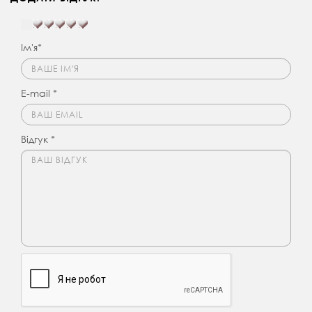
Ім'я*
E-mail *
Відгук *