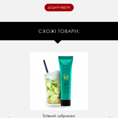
СХОЖІ ТОВАРИ:
Їстівний лубрикант