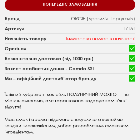
ПОПЕРЕДНЄ ЗАМОВЛЕННЯ
ORGIE (Бразилія-Португалія)
Бренд
17151
Артикул
Тимчасово немає в наявності
Наявність товару
Оригінал
Безкоштовна доставка (від 1000 грн)
Захист особистих даних - Comdo SSL
Ми – офіційний дистриб'ютор бренду
Їстівний лубрикант коктейль ПОЛУНИЧНИЙ МОХІТО — не
містить алкоголю, але гарантовано подарує вам п'янкі
відчуття!
Має смак і аромат відомого спокусливого коктейлю
завдяки високоякісним, добре розробленим смаковим
інгредієнтам.