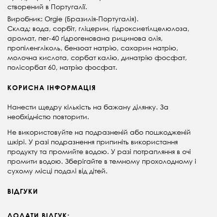
створений в Португалії.
Виробник: Orgie (Бразилія-Португалія).
Склад: вода, сорбіт, гліцерин, гідроксиетілцелюлоза,
аромат, пег-40 гідрогенована рицинова олія,
пропіленгліколь, бензоат натрію, сахарин натрію,
молочна кислота, сорбат калію, динатрію фосфат,
полісорбат 60, натрію фосфат.
КОРИСНА ІНФОРМАЦІЯ
Нанести щедру кількість на бажану ділянку. За
необхідністю повторити.
Не використовуйте на подразненій або пошкодженій
шкірі. У разі подразнення припиніть використання
продукту та промийте водою. У разі потрапляння в очі
промити водою. Зберігайте в темному прохолодному і
сухому місці подалі від дітей.
ВІДГУКИ
ДОДАТИ ВІДГУК: