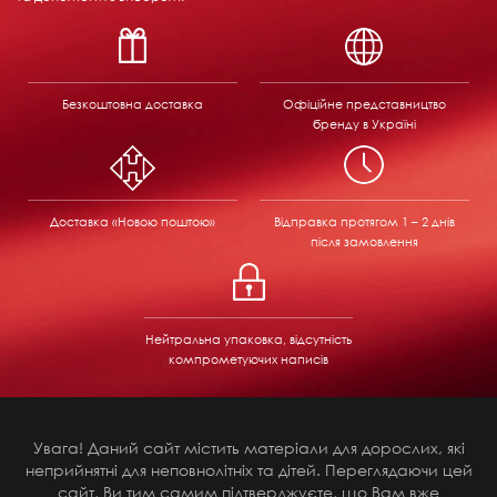
Безкоштовна доставка
Офіційне представництво
бренду в Україні
Доставка «Новою поштою»
Відправка
протягом 1 – 2 днів
після замовлення
Нейтральна упаковка, відсутність
компрометуючих написів
Увага! Даний сайт містить матеріали для дорослих, які
неприйнятні для неповнолітніх та дітей. Переглядаючи цей
сайт, Ви тим самим підтверджуєте, що Вам вже