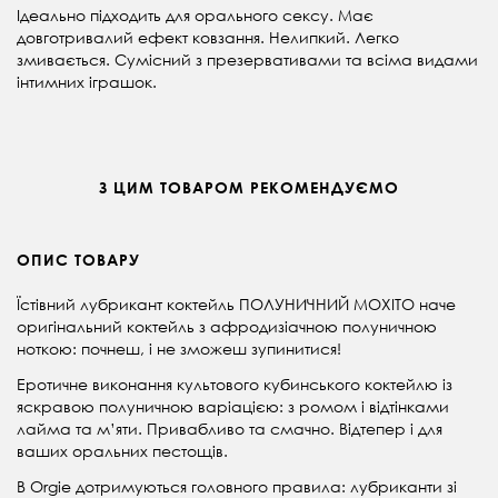
Ідеально п
ідходить для орального сексу. Має
довготривалий ефект ковзання. Нелипкий. Легко
змивається. Сумісний з презервативами та всіма видами
інтимних іграшок.
З ЦИМ ТОВАРОМ РЕКОМЕНДУЄМО
ОПИС ТОВАРУ
Їстівний лубрикант коктейль ПОЛУНИЧНИЙ МОХІТО наче
оригінальний коктейль з афродизіачною полуничною
ноткою: почнеш, і не зможеш зупинитися!
Еротичне виконання культового кубинського коктейлю із
яскравою полуничною варіацією: з ромом і відтінками
лайма та м’яти. Привабливо та смачно. Відтепер і для
ваших оральних пестощів.
В Orgie дотримуються головного правила: лубриканти зі