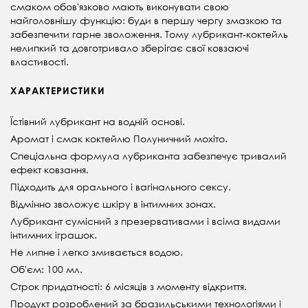
смаком обов'язково мають виконувати свою
найголовнішу функцію: буди в першу чергу змазкою та
забезпечити гарне зволоження. Тому лубрикант-коктейль
нелипкий та довготривало зберігає свої ковзаючі
властивості.
ХАРАКТЕРИСТИКИ
Їстівний лубрикант на водній основі.
Аромат і смак коктейлю Полуничний мохіто.
Спеціальна формула лубриканта забезпечує тривалий
ефект ковзання.
Підходить для орального і вагінального сексу.
Відмінно зволожує шкіру в інтимних зонах.
Лубрикант сумісний з презервативами і всіма видами
інтимних іграшок.
Не липне і легко змивається водою.
Об'єм: 100 мл.
Строк придатності: 6 місяців з моменту відкриття.
Продукт розроблений за бразильськими технологіями і