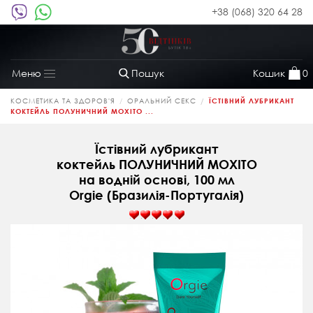
+38 (068) 320 64 28
Пошук
Кошик
0
Меню
Toggle
navigation
КОСМЕТИКА ТА ЗДОРОВ'Я
ОРАЛЬНИЙ СЕКС
ЇСТІВНИЙ ЛУБРИКАНТ
КОКТЕЙЛЬ ПОЛУНИЧНИЙ МОХІТО ...
Їстівний лубрикант
коктейль ПОЛУНИЧНИЙ МОХІТО
на водній основі, 100 мл
Orgie (Бразилія-Португалія)