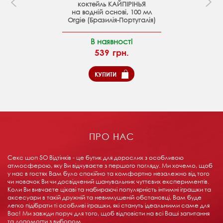
коктейль КАЙПІРІНЬЯ
на водній основі, 100 мл
Orgie (Бразилія-Португалія)
В наявності
539 грн.
КУПИТИ
ПРО НАС
Секс шоп 5О Відтінків - це бутик для дорослих з особливою
атмосферою, яку Ви відчуваєте з першого погляду. Ми хочемо, щоб
у нас в гостях Вам було спокійно та комфортно незалежно від того
чи новачок Ви чи досвідчений шанувальник чуттєвих експериментів.
Коли Ви вивчаєте цікаві та набираючі популярність інтимні іграшки та
аксесуари в такій дружній та невимушеній обстановці, Вам буде
легко підібрати ті особливі іграшки, які стануть ідеальними саме для
Вас! Ми завжди поруч для того, щоб відповісти на всі Ваші запитання
та допомогти з вибором.