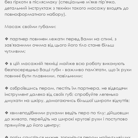
без гіркоти в післясмаку (спеціальне м'яке пір'ячко,
детальний інструктаж з техніки такого масажу входять до
повноформатного набору).
Масаж своїми губами:
❖ партнер повинен лежати перед Вами на спині, з
зав'язаними очима від цього його тіло стане більш
чутливим;
❖ в цій масажній техніці майже всю роботу виконують
безпосередньо Ваші губи - важливо пам'ятати, що їх рухи
повинні бути плавними, повільними;
❖ озброївшись пером, пестіть їм партнера, не відводячи
інструмент далеко від своїх губ; спробуйте легенько
дмухати на шкіру, домагаючись більшої широти відчуттів;
❖ хвилеподібними рухами ведіть перо по тілу; дійшовши
до живота, перейдіть на широкі кругові рухи і поступово
прямуйте до його центру;
❖ потім спустіться нижче, торкніться пером найчутливіших