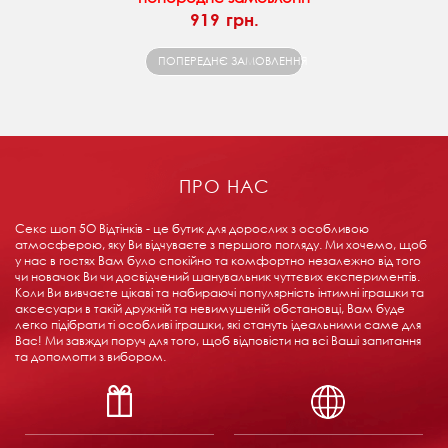
919 грн.
ПОПЕРЕДНЄ ЗАМОВЛЕННЯ
ПРО НАС
Секс шоп 5О Відтінків - це бутик для дорослих з особливою
атмосферою, яку Ви відчуваєте з першого погляду. Ми хочемо, щоб
у нас в гостях Вам було спокійно та комфортно незалежно від того
чи новачок Ви чи досвідчений шанувальник чуттєвих експериментів.
Коли Ви вивчаєте цікаві та набираючі популярність інтимні іграшки та
аксесуари в такій дружній та невимушеній обстановці, Вам буде
легко підібрати ті особливі іграшки, які стануть ідеальними саме для
Вас! Ми завжди поруч для того, щоб відповісти на всі Ваші запитання
та допомогти з вибором.