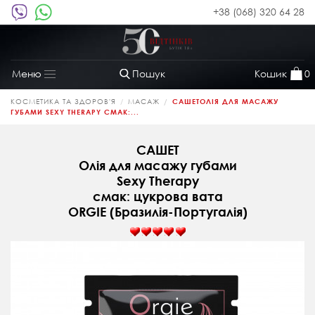
+38 (068) 320 64 28
Пошук
Кошик
0
Меню
Toggle
navigation
КОСМЕТИКА ТА ЗДОРОВ'Я
МАСАЖ
САШЕТОЛІЯ ДЛЯ МАСАЖУ
ГУБАМИ SEXY THERAPY СМАК:...
САШЕТ
Олія для масажу губами
Sexy Therapy
смак: цукрова вата
ORGIE (Бразилія-Португалія)