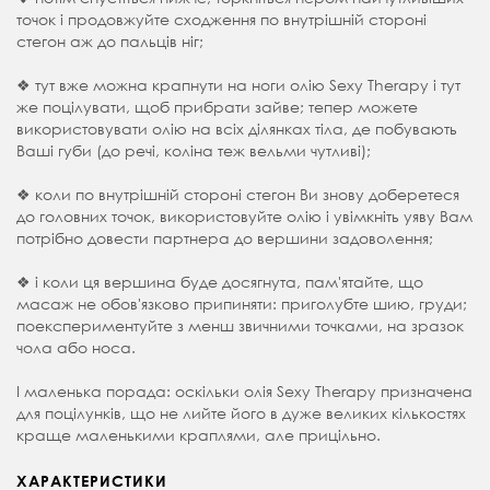
точок і продовжуйте сходження по внутрішній стороні
стегон аж до пальців ніг;
❖ тут вже можна крапнути на ноги олію Sexy Therapy і тут
же поцілувати, щоб прибрати зайве; тепер можете
використовувати олію на всіх ділянках тіла, де побувають
Ваші губи (до речі, коліна теж вельми чутливі);
❖ коли по внутрішній стороні стегон Ви знову доберетеся
до головних точок, використовуйте олію і увімкніть уяву Вам
потрібно довести партнера до вершини задоволення;
❖ і коли ця вершина буде досягнута, пам'ятайте, що
масаж не обов'язково припиняти: приголубте шию, груди;
поекспериментуйте з менш звичними точками, на зразок
чола або носа.
І маленька порада: оскільки олія Sexy Therapy призначена
для поцілунків, що не лийте його в дуже великих кількостях
краще маленькими краплями, але прицільно.
ХАРАКТЕРИСТИКИ