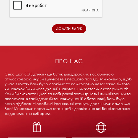
ПРО НАС
Секс шоп 5О Відтінків - це бутик для дорослих з особливою
атмосферою, яку Ви відчуваєте з першого погляду. Ми хочемо, щоб
у нас в гостях Вам було спокійно та комфортно незалежно від того
чи новачок Ви чи досвідчений шанувальник чуттєвих експериментів.
Коли Ви вивчаєте цікаві та набираючі популярність інтимні іграшки та
аксесуари в такій дружній та невимушеній обстановці, Вам буде
легко підібрати ті особливі іграшки, які стануть ідеальними саме для
Вас! Ми завжди поруч для того, щоб відповісти на всі Ваші запитання
та допомогти з вибором.