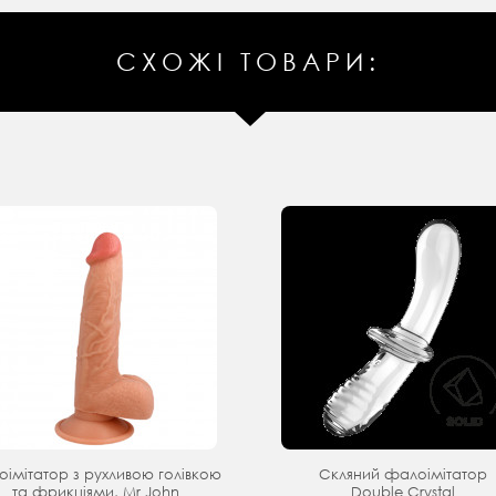
СХОЖІ ТОВАРИ:
оімітатор з рухливою голівкою
Скляний фалоімітатор
та фрикціями, Mr John
Double Crystal