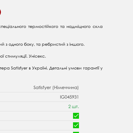
 спеціального термостійкого та надміцного скла
кий з одного боку, та ребристий з іншого.
ої стимуляції. Унісекс.
ра Satisfyer в Україні. Детальні умови гарантії у
Satisfyer (Німеччина)
IG045931
2 шт.