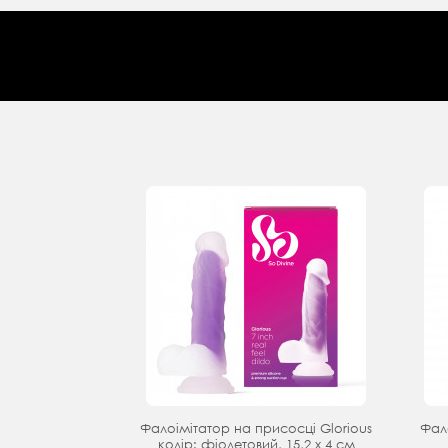
Фалоімітатор на присосці Glorious
Фал
колір: фіолетовий, 15,2 х 4 см