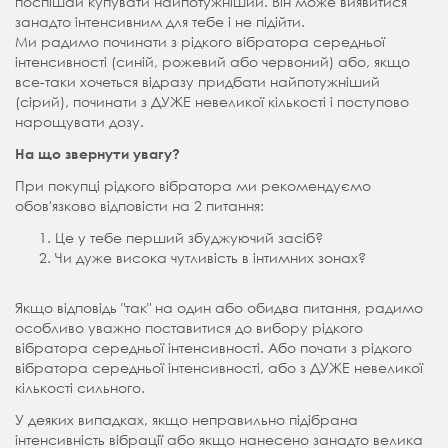
поспішай купувати найпотужніший. Він може виявитися
занадто інтенсивним для тебе і не підійти.
Ми радимо починати з рідкого вібратора середньої
інтенсивності (синій, рожевий або червоний) або, якщо
все-таки хочеться відразу придбати найпотужніший
(сірий), починати з ДУЖЕ невеликої кількості і поступово
нарощувати дозу.
На що звернути увагу?
При покупці рідкого вібратора ми рекомендуємо
обов'язково відповісти на 2 питання:
Це у тебе перший збуджуючий засіб?
Чи дуже висока чутливість в інтимних зонах?
Якщо відповідь "так" на один або обидва питання, радимо
особливо уважно поставитися до вибору рідкого
вібратора середньої інтенсивності. Або почати з рідкого
вібратора середньої інтенсивності, або з ДУЖЕ невеликої
кількості сильного.
У деяких випадках, якщо неправильно підібрана
інтенсивність вібрації або якщо нанесено занадто велика