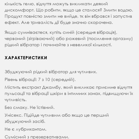
кількість гелю, відчуття можуть викликати деякий
дискомфорт. Що робити, якщо це сталося? Змити водою.
Продукт повністю змити не вийде, тк він вбрався і запустив
ефект. Але тривалість дії буде значно скорочена.
Якщо сумніваєтеся, купіть синій (середня вібрація),
червоний (зігріваючий) або рожевий (посилення оргазму)
рідкий вібратор і починайте з невеликої кількості.
ХАРАКТЕРИСТИКИ
Збуджуючий рідкий вібратор для чутливих.
Рівень вібрації: 7 з 10 (середній).
Містить екстракт Джамбу, який викликає приємне відчуття
пульсації та вібрації шкіри в інтимних зонах, підвищуючи їх
чутливість.
Без смаку. Не їстівний.
Унісекс. Підійде чутливим або якщо це перший
збуджуючий засіб.
Не є лубрикантом.
Сумісний з презервативами.