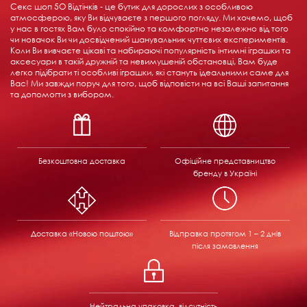
Секс шоп 5О Відтінків - це бутик для дорослих з особливою
атмосферою, яку Ви відчуваєте з першого погляду. Ми хочемо, щоб
у нас в гостях Вам було спокійно та комфортно незалежно від того
чи новачок Ви чи досвідчений шанувальник чуттєвих експериментів.
Коли Ви вивчаєте цікаві та набираючі популярність інтимні іграшки та
аксесуари в такій дружній та невимушеній обстановці, Вам буде
легко підібрати ті особливі іграшки, які стануть ідеальними саме для
Вас! Ми завжди поруч для того, щоб відповісти на всі Ваші запитання
та допомогти з вибором.
Безкоштовна доставка
Офіційне представництво
бренду в Україні
Доставка «Новою поштою»
Відправка
протягом 1 – 2 днів
після замовлення
Нейтральна упаковка, відсутність