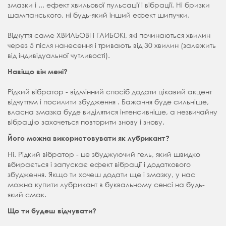
змазки і ... ефект хвильової пульсації і вібрації. Ні бризки
шампанського, ні будь-який інший ефект шипучки.
Відчуття саме ХВИЛЬОВІ і ГЛИБОКІ, які починаються хвилин
через 5 після нанесення і тривають від 30 хвилин (залежить
від індивідуальної чутливості).
Навіщо він мені?
Рідкий вібратор - відмінний спосіб додати цікавий акцент
відчуттям і посилити збудження . Бажання буде сильніше,
власна змазка буде виділятися інтенсивніше, а незвичайну
вібрацію захочеться повторити знову і знову.
Його можна використовувати як лубрикант?
Ні. Рідкий вібратор - це збуджуючий гель, який швидко
вбирається і запускає ефект вібрації і додаткового
збудження. Якщо ти хочеш додати ще і змазку, у нас
можна купити лубрикант в буквальному сенсі на будь-
який смак.
Що ти будеш відчувати?