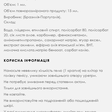
Об'єм: 1 мл.
Об'єм повнорозміроного продукту: 15 мл.
Виробник: (Бразилія-Португалія).
Склад:
Вода, гліцерин, етиловий спирт, полісорбат 80, полісорбат
20, сік листя алое, карбомер, феноксиетанол,
амінометилпропанол, сахаринат натрію, ягуар ексел,
екстракт акмели, ефірна олія японської м'яти, ВНТ,
молочна кислота,натрію бензоат, сорбат калію.
КОРИСНА ІНФОРМАЦІЯ
Наносьте невелику кількість гелю (1 крапля) на клітор та
голівку пенісу, уникаючи зовнішнього отвору уретри.
Не потребує змивання перед статевим актом.
Тільки для зовнішнього використання.
Не ковтайте.
Не використовуйте на подразненій або пошкодженій
шкірі.
У разі виникнення дискомфорту, змийте гель водою –