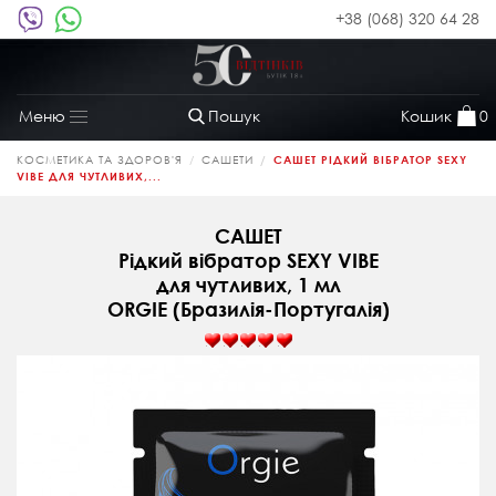
+38 (068) 320 64 28
Пошук
Кошик
0
Меню
Toggle
navigation
КОСМЕТИКА ТА ЗДОРОВ'Я
САШЕТИ
САШЕТ РІДКИЙ ВІБРАТОР SEXY
VIBE ДЛЯ ЧУТЛИВИХ,...
САШЕТ
Рідкий вібратор SEXY VIBE
для чутливих, 1 мл
ORGIE (Бразилія-Португалія)