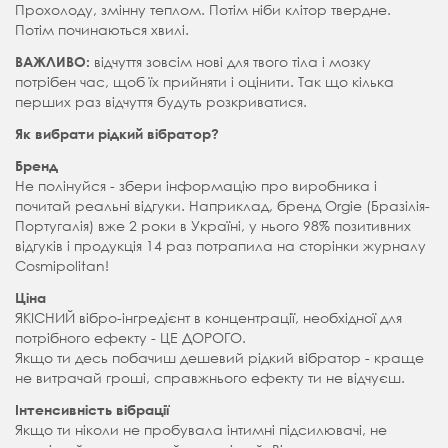
Прохолоду, змінну теплом. Потім ніби клітор твердне.
Потім починаються хвилі.
відчуття зовсім нові для твого тіла і мозку
ВАЖЛИВО:
потрібен час, щоб їх прийняти і оцінити.
Так що кілька
перших раз відчуття будуть розкриватися.
Як вибрати рідкий вібратор?
Бренд
Не полінуйся - збери інформацію про виробника і
почитай реальні відгуки. Наприклад, бренд Orgie (Бразілія-
Португалія) вже 2 роки в Україні, у нього 98% позитивних
відгуків і продукція 14 раз потрапила на сторінки журналу
Cosmipolitan!
Ціна
ЯКІСНИЙ вібро-інгредієнт в концентрації, необхідної для
потрібного ефекту - ЦЕ ДОРОГО.
Якщо ти десь побачиш дешевий рідкий вібратор - краще
не витрачай гроші, справжнього ефекту ти не відчуєш.
Інтенсивність вібрації
Якщо ти ніколи не пробувала інтимні підсилювачі, не