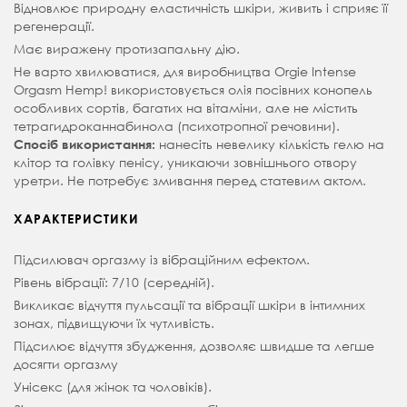
Відновлює природну еластичність шкіри, живить і сприяє її
регенерації.
Має виражену протизапальну дію.
Не варто хвилюватися, для виробництва Orgie Intense
Orgasm Hemp! використовується олія посівних конопель
особливих сортів, багатих на вітаміни, але не містить
тетрагидроканнабинола (психотропної речовини).
нанесіть невелику кількість гелю на
Спосіб використання:
клітор та голівку пенісу, уникаючи зовнішнього отвору
уретри. Не потребує змивання перед статевим актом.
ХАРАКТЕРИСТИКИ
Підсилювач оргазму із вібраційним ефектом.
Рівень вібрації: 7/10 (середній).
Викликає відчуття пульсації та вібрації шкіри в інтимних
зонах, підвищуючи їх чутливість.
Підсилює відчуття збудження, дозволяє швидше та легше
досягти оргазму
Унісекс (для жінок та чоловіків).