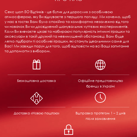
Секс шоп 5О Відтінків - це бутик для дорослих з особливою
атмосферою, яку Ви відчуваєте з першого погляду. Ми хочемо, щоб
у нас в гостях Вам було спокійно та комфортно незалежно від того
чи новачок Ви чи досвідчений шанувальник чуттєвих експериментів.
Коли Ви вивчаєте цікаві та набираючі популярність інтимні іграшки та
аксесуари в такій дружній та невимушеній обстановці, Вам буде
легко підібрати ті особливі іграшки, які стануть ідеальними саме для
Вас! Ми завжди поруч для того, щоб відповісти на всі Ваші запитання
та допомогти з вибором.
Безкоштовна доставка
Офіційне представництво
бренду в Україні
Доставка «Новою поштою»
Відправка
протягом 1 – 2 днів
після замовлення