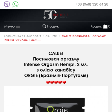
+38 (068) 320 64 28
Пошук
Кошик
0
Меню
Toggle
navigation
КОСМЕТИКА ТА ЗДОРОВ'Я
САШЕТИ
САШЕТ ПОСИЛЮВАЧ ОРГАЗМУ
INTENSE ORGASM HEMP!,...
САШЕТ
Посилювач оргазму
Intense Orgasm Hemp!, 2 мл.
з олією канабісу
ORGIE (Бразилія-Португалія)