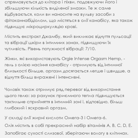
спрямовується до клітора і піхви, подовжуючи його і
збільшуючи кількість виділеної змазки. Те ж саме
відбувається, коли ви наносите на вульву засоби з
фітоканнабідіолом, що містяться в олії канабісу, яка також
підвищує мікроциркуляцію крові.
Містить екстракт Джамбу, який викликає відчуття пульсації
та вібрації шкіри в інтимних зонах, підвищуючи їх
чутливість. Рівень потужності вібрації: 7/10.
Жінки, які використовують Orgie Intense Orgasm Hemp, -
гель з олією насіння канабісу - отримують від інтимної
близькості більше, оргазм досягається легше і швидше, а
відчуття більш виражені і інтенсивні.
Чоловік також отримує ряд переваг від використання
цього гелю: за рахунок приємного тепла підвищується
тактильне сприйняття в інтимній зоні і, відповідно, більш
глибокий і яскравий оргазм.
У складі олії жирні кислоти Омега-3 і Омега-6.
Олія містить в собі прекрасний набір вітамінів А, B, C, D, E.
Запобігає сухості слизової, зберігаючи вологу в клітинах.