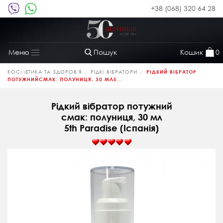
+38 (068) 320 64 28
Пошук
Кошик
0
Меню
Toggle
navigation
КОСМЕТИКА ТА ЗДОРОВ'Я
РІДКІ ВІБРАТОРИ
РІДКИЙ ВІБРАТОР
ПОТУЖНИЙСМАК: ПОЛУНИЦЯ, 30 МЛ5...
Рідкий вібратор потужний
смак: полуниця, 30 мл
5th Paradise (Іспанія)