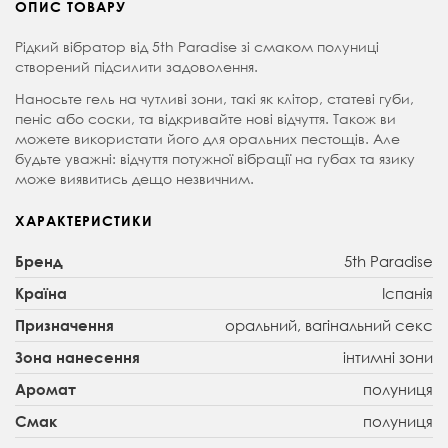
ОПИС ТОВАРУ
Рідкий вібратор від 5th Paradise зі смаком полуниці
створений підсилити задоволення.
Наносьте гель на чутливі зони, такі як клітор, статеві губи,
пеніс або соски, та відкривайте нові відчуття. Також ви
можете використати його для оральних пестощів. Але
будьте уважні: відчуття потужної вібрації на губах та язику
може виявитись дещо незвичним.
ХАРАКТЕРИСТИКИ
5th Paradise
Бренд
Іспанія
Країна
оральний, вагінальний секс
Призначення
інтимні зони
Зона нанесення
полуниця
Аромат
полуниця
Смак