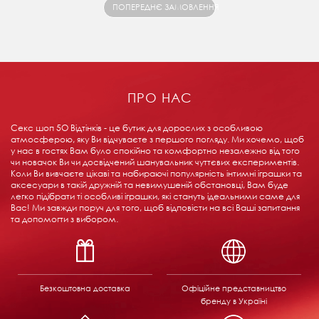
ПОПЕРЕДНЄ ЗАМОВЛЕННЯ
ПРО НАС
Секс шоп 5О Відтінків - це бутик для дорослих з особливою
атмосферою, яку Ви відчуваєте з першого погляду. Ми хочемо, щоб
у нас в гостях Вам було спокійно та комфортно незалежно від того
чи новачок Ви чи досвідчений шанувальник чуттєвих експериментів.
Коли Ви вивчаєте цікаві та набираючі популярність інтимні іграшки та
аксесуари в такій дружній та невимушеній обстановці, Вам буде
легко підібрати ті особливі іграшки, які стануть ідеальними саме для
Вас! Ми завжди поруч для того, щоб відповісти на всі Ваші запитання
та допомогти з вибором.
Безкоштовна доставка
Офіційне представництво
бренду в Україні