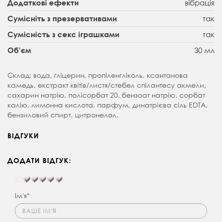
вібрація
Додаткові ефекти
так
Сумісніть з презервативами
так
Сумісність з секс іграшками
30 мл
Об’єм
Склад: вода, гліцерин, пропіленгліколь, ксантанова
камедь, екстракт квітів/листя/стебел спілантесу акмели,
сахарин натрію, полісорбат 20, бензоат натрію, сорбат
калію, лимонна кислота, парфум, динатрієва сіль EDTA,
бензиловий спирт, цитронелол.
ВІДГУКИ
ДОДАТИ ВІДГУК:
Ім'я*