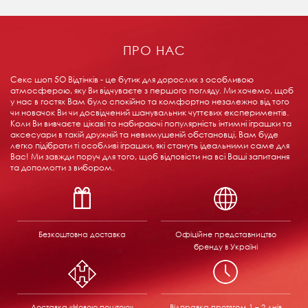
ПРО НАС
Секс шоп 5О Відтінків - це бутик для дорослих з особливою
атмосферою, яку Ви відчуваєте з першого погляду. Ми хочемо, щоб
у нас в гостях Вам було спокійно та комфортно незалежно від того
чи новачок Ви чи досвідчений шанувальник чуттєвих експериментів.
Коли Ви вивчаєте цікаві та набираючі популярність інтимні іграшки та
аксесуари в такій дружній та невимушеній обстановці, Вам буде
легко підібрати ті особливі іграшки, які стануть ідеальними саме для
Вас! Ми завжди поруч для того, щоб відповісти на всі Ваші запитання
та допомогти з вибором.
Безкоштовна доставка
Офіційне представництво
бренду в Україні
Доставка «Новою поштою»
Відправка
протягом 1 – 2 днів