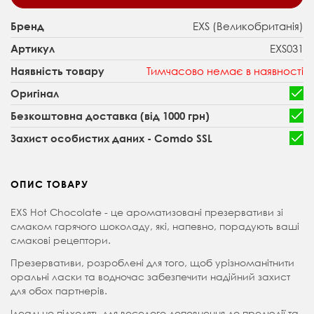
EXS (Великобританія)
Бренд
EXS031
Артикул
Тимчасово немає в наявності
Наявність товару
Оригінал
Безкоштовна доставка (від 1000 грн)
Захист особистих даних - Comdo SSL
ОПИС ТОВАРУ
EXS Hot Chocolate - це ароматизовані презервативи зі
смаком гарячого шоколаду, які, напевно, порадують ваші
смакові рецептори.
Презервативи, розроблені для того, щоб урізноманітнити
оральні ласки та водночас забезпечити надійний захист
для обох партнерів.
Ідеально підходять для веселого доповнення до прелюдії та