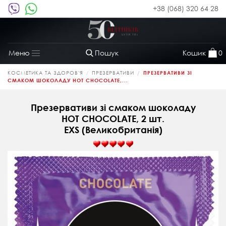
+38 (068) 320 64 28
Пошук
Кошик
0
Меню
Toggle
navigation
КОСМЕТИКА ТА ЗДОРОВ'Я
ПРЕЗЕРВАТИВИ
ПРЕЗЕРВАТИВИ ЗІ
СМАКОМ ШОКОЛАДУ HOT CHOCOLATE,...
Презервативи зі смаком шоколаду
HOT CHOCOLATE, 2 шт.
EXS (Великобританія)