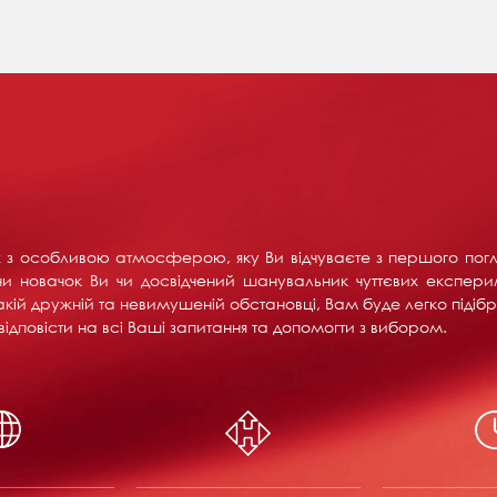
их з особливою атмосферою, яку Ви відчуваєте з першого пог
и новачок Ви чи досвідчений шанувальник чуттєвих експерим
акій дружній та невимушеній обстановці, Вам буде легко підібра
ідповісти на всі Ваші запитання та допомогти з вибором.