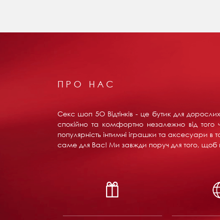
ПРО НАС
Секс шоп 5О Відтінків - це бутик для доросл
спокійно та комфортно незалежно від того ч
популярність інтимні іграшки та аксесуари в т
саме для Вас! Ми завжди поруч для того, щоб в