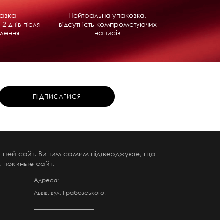
равка
Нейтральна упаковка,
 2 днів після
відсутність компрометуючих
лення
написів
чи цей сайт, Ви тим самим підтверджуєте, що
 покиньте сайт.
Адреса:
Львів, вул. Грабовського, 11