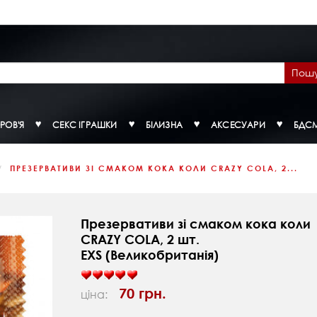
Пош
РОВ'Я
СЕКС ІГРАШКИ
БІЛИЗНА
АКСЕСУАРИ
БДС
ПРЕЗЕРВАТИВИ ЗІ СМАКОМ КОКА КОЛИ CRAZY COLA, 2...
Презервативи зі смаком кока коли
CRAZY COLA, 2 шт.
EXS (Великобританія)
70 грн.
ціна: