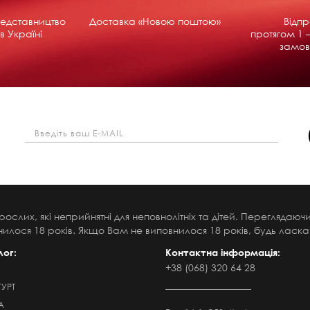
едставництво
Доставка «Новою поштою»
Відп
в Україні
протягом 1 –
замов
рослих, які неприйнятні для неповнолітніх та дітей. Переглядаю
илося 18 років. Якщо Вам не виповнилося 18 років, будь ласка,
лог:
Контактна інформація:
+38 (068) 320 64 28
ГУРТ
А