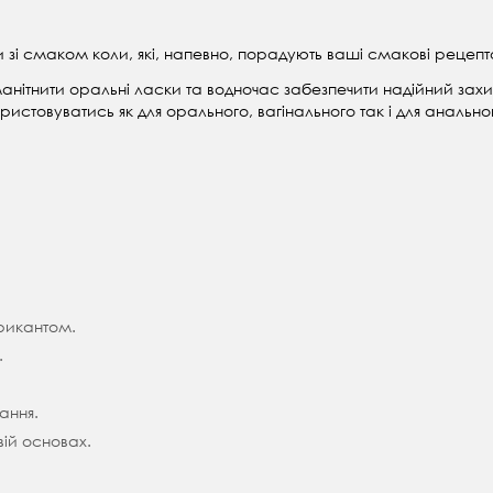
 зі смаком коли, які, напевно, порадують ваші смакові рецепт
нітнити оральні ласки та водночас забезпечити надійний захист
истовуватись як для орального, вагінального так і для анально
рикантом.
.
ання.
вій основах.