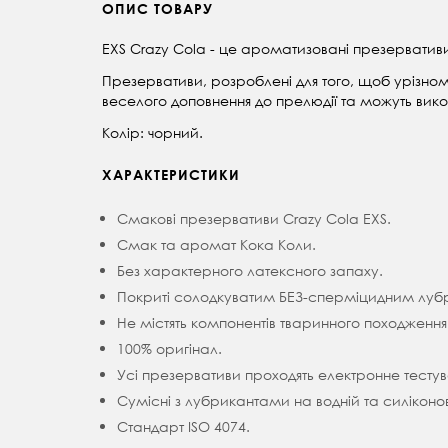
ОПИС ТОВАРУ
EXS Crazy Cola - це ароматизовані презервативи
Презервативи, розроблені для того, щоб урізнома
веселого доповнення до прелюдії та можуть викор
Колір: чорний.
ХАРАКТЕРИСТИКИ
Смакові презервативи Crazy Cola EXS.
Смак та аромат Кока Коли.
Без характерного латексного запаху.
Покриті солодкуватим БЕЗ-сперміцидним луб
Не містять компонентів тваринного походження
100% оригінал.
Усі презервативи проходять електронне тестув
Сумісні з лубрикантами на водній та силіконо
Стандарт ISO 4074.