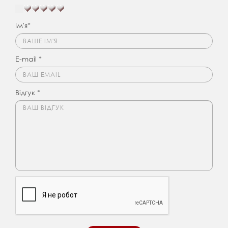
Ім'я*
E-mail *
Відгук *