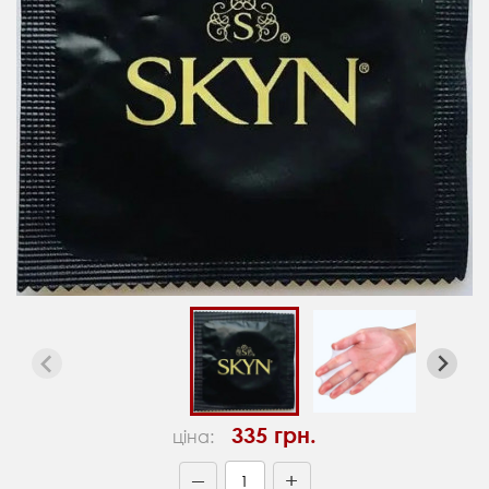
335 грн.
ціна:
+
—