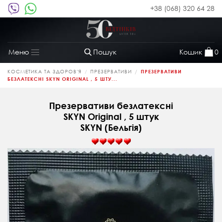
+38 (068) 320 64 28
Пошук
Кошик
0
Меню
Toggle
navigation
КОСМЕТИКА ТА ЗДОРОВ'Я
ПРЕЗЕРВАТИВИ
ПРЕЗЕРВАТИВИ
БЕЗЛАТЕКСНІ SKYN ORIGINAL , 5 ШТУ...
Презервативи безлатексні
SKYN Original , 5 штук
SKYN (Бельгія)