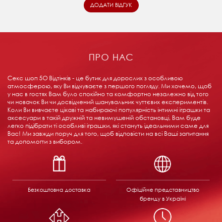
ПРО НАС
Секс шоп 5О Відтінків - це бутик для дорослих з особливою
атмосферою, яку Ви відчуваєте з першого погляду. Ми хочемо, щоб
у нас в гостях Вам було спокійно та комфортно незалежно від того
чи новачок Ви чи досвідчений шанувальник чуттєвих експериментів.
Коли Ви вивчаєте цікаві та набираючі популярність інтимні іграшки та
аксесуари в такій дружній та невимушеній обстановці, Вам буде
легко підібрати ті особливі іграшки, які стануть ідеальними саме для
Вас! Ми завжди поруч для того, щоб відповісти на всі Ваші запитання
та допомогти з вибором.
Безкоштовна доставка
Офіційне представництво
бренду в Україні