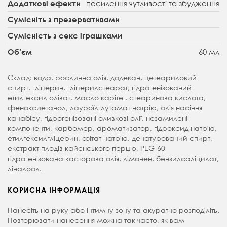
посилення чутливості та збудження
Додаткові ефекти
Сумісніть з презервативами
Сумісність з секс іграшками
60 мл
Об’єм
Склад: вода, рослинна олія, додекан, цетеариловий
спирт, гліцерин, гліцерилстеарат, гідрогенізований
етилгексил оліват, масло каріте , стеаринова кислота,
феноксиетанол, лауроїлглутамат натрію, олія насіння
канабісу, гідрогенізовані оливкові олії, незамилені
компоненти, карбомер, ароматизатор, гідроксид натрію,
етилгексилгліцерин, фітат натрію, денатурований спирт,
екстракт плодів кайєнського перцю, PEG-60
гідрогенізована касторова олія, лімонен, бензилсаліцилат,
ліналоол.
КОРИСНА ІНФОРМАЦІЯ
Нанесіть на руку або інтимну зону та акуратно розподіліть.
Повторювати нанесення можна так часто, як вам