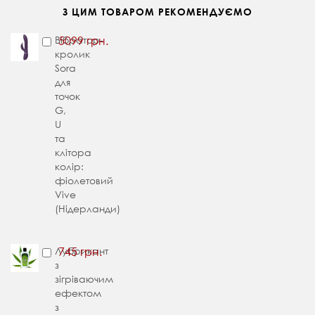
З ЦИМ ТОВАРОМ РЕКОМЕНДУЄМО
Вібратор-
5099 грн.
кролик
Sora
для
точок
G,
U
та
клітора
колір:
фіолетовий
Vive
(Нідерланди)
Лубрикант
745 грн.
з
зігріваючим
ефектом
з