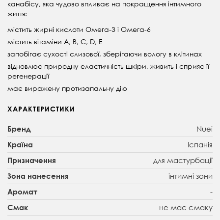
канабісу, яка чудово впливає на покращення інтимного
життя:
містить жирні кислоти Омега-3 і Омега-6
містить вітаміни А, B, C, D, E
запобігає сухості слизової, зберігаючи вологу в клітинах
відновлює природну еластичність шкіри, живить і сприяє її
регенерації
має виражену протизапальну дію
ХАРАКТЕРИСТИКИ
Nuei
Бренд
Іспанія
Країна
для мастурбації
Призначення
інтимні зони
Зона нанесення
-
Аромат
не має смаку
Смак