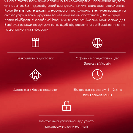
у нас в гостях Вам було спокійно та комфортно незалежно від того
чи новачок Ви чи досвідчений шанувальник чуттєвих експериментів.
Коли Ви вивчаєте цікаві та набираючі популярність інтимні іграшки та
аксесуари в такій дружній та невимушеній обстановці, Вам буде
легко підібрати ті особливі іграшки, які стануть ідеальними саме для
Вас! Ми завжди поруч для того, щоб відповісти на всі Ваші запитання
та допомогти з вибором.
Безкоштовна доставка
Офіційне представництво
бренду в Україні
Доставка «Новою поштою»
Відправка
протягом 1 – 2 днів
після замовлення
Нейтральна упаковка, відсутність
компрометуючих написів