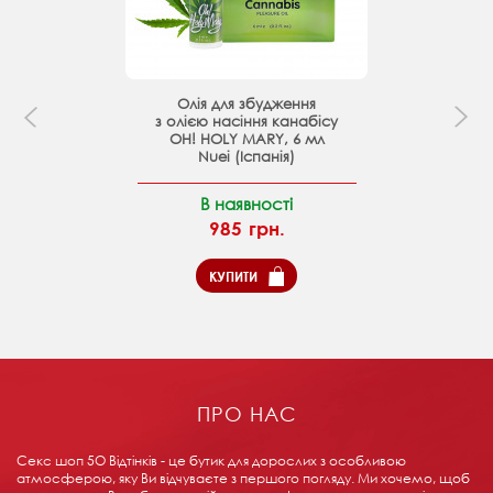
Олія для збудження
з олією насіння канабісу
OH! HOLY MARY, 6 мл
Nuei (Іспанія)
В наявності
985 грн.
КУПИТИ
ПРО НАС
Секс шоп 5О Відтінків - це бутик для дорослих з особливою
атмосферою, яку Ви відчуваєте з першого погляду. Ми хочемо, щоб