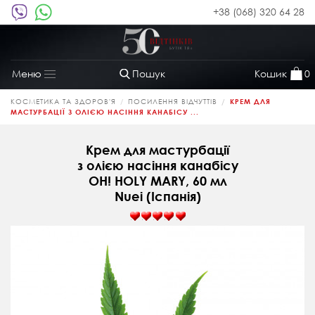
+38 (068) 320 64 28
Пошук
Кошик
0
Меню
Toggle
navigation
КОСМЕТИКА ТА ЗДОРОВ'Я
ПОСИЛЕННЯ ВІДЧУТТІВ
КРЕМ ДЛЯ
МАСТУРБАЦІЇ З ОЛІЄЮ НАСІННЯ КАНАБІСУ ...
Крем для мастурбації
з олією насіння канабісу
OH! HOLY MARY, 60 мл
Nuei (Іспанія)