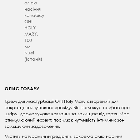
олією
насіння
канабісу
OH!
HOLY
MARY,
100
мл
Nuei
(Іспанія)
ОПИС ТОВАРУ
Крем для мастурбації Oh! Holy Mary створений
для
покращення чуттєвого досвіду. Він
зволожує та дбає про
шкіру, дарує чудове ковзання та захищає від тертя.
Має
стимулюючий ефект: посилює чутливість інтимних зон,
збільшуючи задоволення.
Містить натуральні інгредієнти, зокрема олію насіння