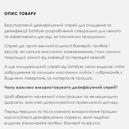
ОПИС ТОВАРУ
Безспиртовий дезінфікуючий спрей для очищення та
дезінфекції Satisfyer розроблений спеціально для легкого
та ефективного догляду за інтимними іграшками.
Спрей діє проти великої кількості бактерій, грибків і
вірусів, які можуть викликати захворювання, і тим самим
покращує захист від інфекції та передачі хвороб.
А ще очищувальний спрей від
Satisfyer легко видаляє стійкі
забруднення та залишки масажних олійок і лубрикантів з
будь-яких поверхонь та матеріалів іграшок.
Чому важливо використовувати дезінфікуючий спрей?
Щоб зберегти належний стан іграшки та не нашкодити
здоров'ю, важливо дотримуватися правильного догляду.
Перед першим та після кожного використання іграшки
користуйтеся дезінфікуючим спреєм, який надійно
видаляє різноманітні грибки, бактерії та віруси.