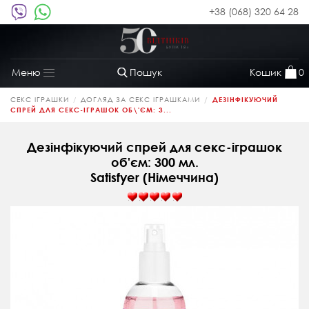
+38 (068) 320 64 28
Пошук
Кошик
0
Меню
Toggle
navigation
СЕКС ІГРАШКИ
ДОГЛЯД ЗА СЕКС ІГРАШКАМИ
ДЕЗІНФІКУЮЧИЙ
СПРЕЙ ДЛЯ СЕКС-ІГРАШОК ОБ\'ЄМ: 3...
Дезінфікуючий спрей для секс-іграшок
об'єм: 300 мл.
Satisfyer (Німеччина)