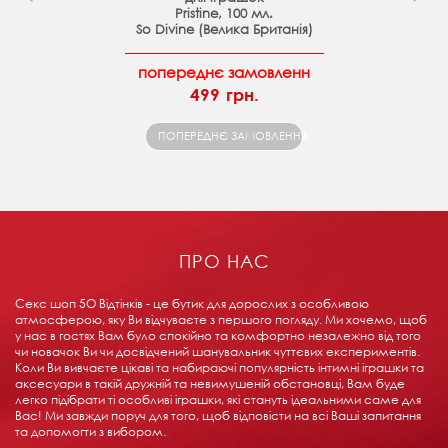
Pristine, 100 мл.
So Divine (Велика Британія)
попереднє замовленн
499 грн.
ПОПЕРЕДНЄ ЗАМОВЛЕННЯ
ПРО НАС
Секс шоп 5О Відтінків - це бутик для дорослих з особливою
атмосферою, яку Ви відчуваєте з першого погляду. Ми хочемо, щоб
у нас в гостях Вам було спокійно та комфортно незалежно від того
чи новачок Ви чи досвідчений шанувальник чуттєвих експериментів.
Коли Ви вивчаєте цікаві та набираючі популярність інтимні іграшки та
аксесуари в такій дружній та невимушеній обстановці, Вам буде
легко підібрати ті особливі іграшки, які стануть ідеальними саме для
Вас! Ми завжди поруч для того, щоб відповісти на всі Ваші запитання
та допомогти з вибором.