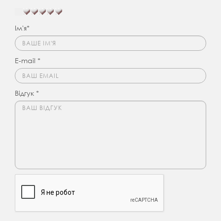
Ім'я*
E-mail *
Відгук *