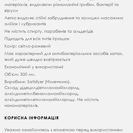
матеріалів, видаляючи різноманітні грибки, бактерії та
віруси
Легко видаляє стійкі забруднення та залишки масажних
олійок і лубрикантів
Не містить спирту, парабенів та альдегідів
Підходить для всіх типів іграшок
Колір: світло-рожевий
Має характерний для антибактеріальних засобів запах,
який дуже швидко вивітрюється
Економічний у використанні
Об'єм: 300 мл.
Виробник: Satisfyer (Німеччина).
Склад: дідецилдіетиламонійхлорид,
алкілдиметилбензиламонійхлорид,
алкілдиметилетиламонійхлориду. Не містить
наноматеріалів.
КОРИСНА ІНФОРМАЦІЯ
Уважно ознайомтесь з етикеткою перед використанням