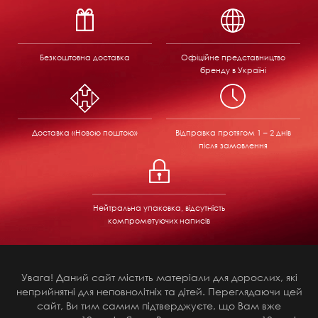
Безкоштовна доставка
Офіційне представництво
бренду в Україні
Доставка «Новою поштою»
Відправка
протягом 1 – 2 днів
після замовлення
Нейтральна упаковка, відсутність
компрометуючих написів
Увага! Даний сайт містить матеріали для дорослих, які
неприйнятні для неповнолітніх та дітей. Переглядаючи цей
сайт, Ви тим самим підтверджуєте, що Вам вже