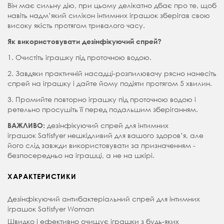
Він має сильну дію, при цьому делікатно дбає про те, щоб
навіть надм’який силікон інтимних іграшок зберігав свою
високу якість протягом тривалого часу.
Як використовувати дезінфікуючий спрей?
1. Очистіть іграшку під проточною водою.
2. Завдяки практичній насадці-розпилювачу рясно нанесіть
спрей на іграшку і дайте йому подіяти протягом 5 хвилин.
3. Промийте повторно іграшку під проточною водою і
ретельно просушіть її перед подальшим зберіганням.
дезінфікуючий спрей для інтимних
ВАЖЛИВО:
іграшок Satisfyer нешкідливий для вашого здоров’я, але
його слід завжди використовувати за призначенням -
безпосередньо на іграшці, а не на шкірі.
ХАРАКТЕРИСТИКИ
Дезінфікуючий антибактеріальний спрей для інтимних
іграшок Satisfyer Woman
Швидко і ефективно очищує іграшки з будь-яких