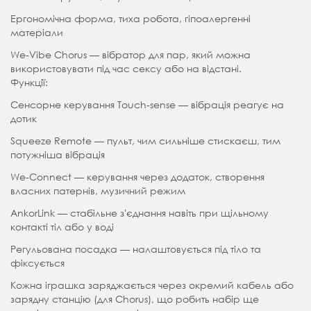
Ергономічна форма, тиха робота, гіпоалергенні
матеріали
We-Vibe Chorus — вібратор для пар, який можна
використовувати під час сексу або на відстані.
Функції:
Сенсорне керування Touch-sense — вібрація реагує на
дотик
Squeeze Remote — пульт, чим сильніше стискаєш, тим
потужніша вібрація
We-Connect — керування через додаток, створення
власних патернів, музичний режим
AnkorLink — стабільне зʼєднання навіть при щільному
контакті тіл або у воді
Регульована посадка — налаштовується під тіло та
фіксується
Кожна іграшка заряджається через окремий кабель або
зарядну станцію (для Chorus), що робить набір ще