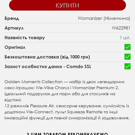
КУПИТИ
Womanizer (Німеччина)
Бренд
W622981
Артикул
1 шт.
Наявність товару
Оригінал
Безкоштовна доставка (від 1000 грн)
Захист особистих даних - Comdo SSL
Golden Moments Collection — набір із двох легендарних
секс-іграшок: We-Vibe Chorus і Womanizer Premium 2.
Ідеальний подарунок для пари або для стосунків на
відстані.
12 режимів Pleasure Air, сенсорне керування, сумісність із
додатком We-Connect, пульт Squeeze Remote та інші
інноваційні функції для повної синхронізації й задоволення.
З ЦИМ ТОВАРОМ РЕКОМЕНДУЄМО