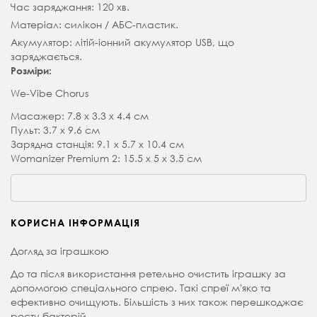
Час заряджання: 120 хв.
Матеріал: силікон / АБС-пластик.
Акумулятор: літій-іонний акумулятор USB, що
заряджається.
Розміри:
We-Vibe Chorus
Масажер: 7.8 x 3.3 x 4.4 см
Пульт: 3.7 x 9.6 см
Зарядна станція: 9.1 x 5.7 x 10.4 см
Womanizer Premium 2: 15.5 х 5 х 3.5 см
КОРИСНА ІНФОРМАЦІЯ
Догляд за іграшкою
До та після використання ретельно очистить іграшку за
допомогою спеціального спрею. Такі спреї мʼяко та
ефективно очищують. Більшість з них також перешкоджає
росту бактерій.