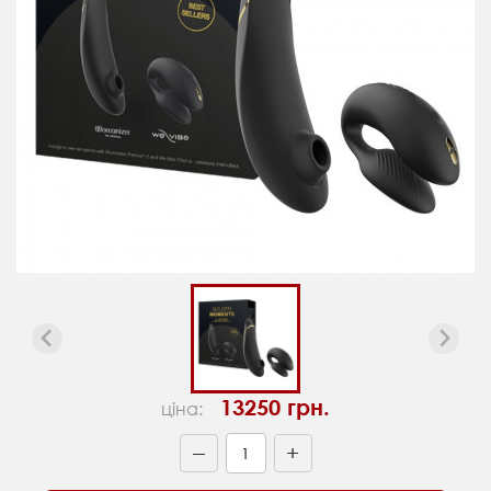
13250 грн.
ціна:
+
—