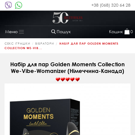
+38 (068) 320 64 28
Пошук
Кошик
0
Меню
Toggle
navigation
СЕКС ІГРАШКИ
ВІБРАТОРИ
НАБІР ДЛЯ ПАР GOLDEN MOMENTS
COLLECTION WE-VIB...
Набір для пар Golden Moments Collection
We-Vibe-Womanizer (Німеччина-Канада)