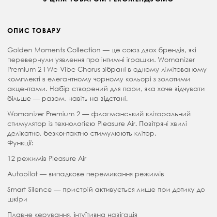
ОПИС ТОВАРУ
Golden Moments Collection — це союз двох брендів, які
перевернули уявлення про інтимні іграшки. Womanizer
Premium 2 і We-Vibe Chorus зібрані в одному лімітованому
комплекті в елегантному чорному кольорі з золотими
акцентами. Набір створений для пари, яка хоче відчувати
більше — разом, навіть на відстані.
Womanizer Premium 2 — флагманський кліторальний
стимулятор із технологією Pleasure Air. Повітряні хвилі
делікатно, безконтактно стимулюють клітор.
Функції:
12 режимів Pleasure Air
Autopilot — випадкове перемикання режимів
Smart Silence — пристрій активується лише при дотику до
шкіри
Плавне керування, інтуїтивна навігація