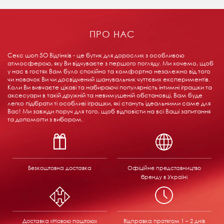
ПРО НАС
Секс шоп 5О Відтінків - це бутик для дорослих з особливою
атмосферою, яку Ви відчуваєте з першого погляду. Ми хочемо, щоб
у нас в гостях Вам було спокійно та комфортно незалежно від того
чи новачок Ви чи досвідчений шанувальник чуттєвих експериментів.
Коли Ви вивчаєте цікаві та набираючі популярність інтимні іграшки та
аксесуари в такій дружній та невимушеній обстановці, Вам буде
легко підібрати ті особливі іграшки, які стануть ідеальними саме для
Вас! Ми завжди поруч для того, щоб відповісти на всі Ваші запитання
та допомогти з вибором.
Безкоштовна доставка
Офіційне представництво
бренду в Україні
Доставка «Новою поштою»
Відправка
протягом 1 – 2 днів