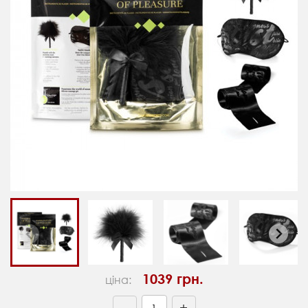
1039 грн.
ціна:
+
—