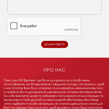
ПРО НАС
Секс шоп 5О Відтінків - це бутик для дорослих з особливою
атмосферою, яку Ви відчуваєте з першого погляду. Ми хочемо, щоб
у нас в гостях Вам було спокійно та комфортно незалежно від того
чи новачок Ви чи досвідчений шанувальник чуттєвих експериментів.
Коли Ви вивчаєте цікаві та набираючі популярність інтимні іграшки та
аксесуари в такій дружній та невимушеній обстановці, Вам буде
легко підібрати ті особливі іграшки, які стануть ідеальними саме для
Вас! Ми завжди поруч для того, щоб відповісти на всі Ваші запитання