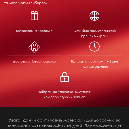
та допомогти з вибором.
Безкоштовна доставка
Офіційне представництво
бренду в Україні
Доставка «Новою поштою»
Відправка
протягом 1 – 2 днів
після замовлення
Нейтральна упаковка, відсутність
компрометуючих написів
Увага! Даний сайт містить матеріали для дорослих, які
неприйнятні для неповнолітніх та дітей. Переглядаючи цей