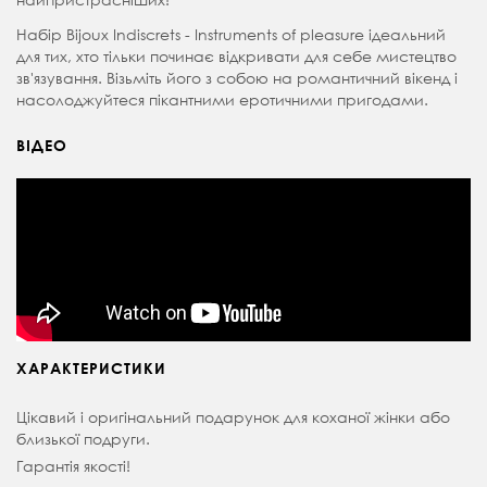
Набір Bijoux Indiscrets - Instruments of pleasure ідеальний
для тих, хто тільки починає відкривати для себе мистецтво
зв'язування. Візьміть його з собою на романтичний вікенд і
насолоджуйтеся пікантними еротичними пригодами.
ВІДЕО
ХАРАКТЕРИСТИКИ
Цікавий і оригінальний подарунок для коханої жінки або
близької подруги.
Гарантія якості!