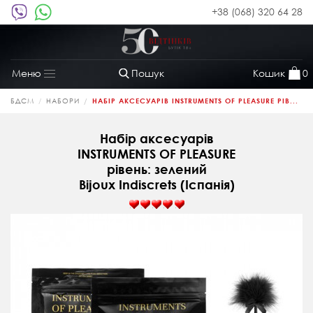
+38 (068) 320 64 28
Пошук
Кошик
0
Меню
Toggle
navigation
БДСМ
НАБОРИ
НАБІР АКСЕСУАРІВ INSTRUMENTS OF PLEASURE РІВ...
Набір аксесуарів
INSTRUMENTS OF PLEASURE
рівень: зелений
Bijoux Indiscrets (Іспанія)