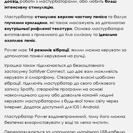
роботи з мастурбаторами, або любить
досвід
більш
інтенсивну стимуляцію.
Мастурбатор
та балує
стимулює верхню частину пеніса
, які також масажують за допомогою
гнучкими крильцями
. Основа мастурбатора
внутрішньої рифленої текстури
виготовлена з приємного до тіла силікону та
ідеально
.
охоплює пеніс
Power має
, якими можна керувати за
14 режимів вібрації
допомогою панелі керування на ручці.
Іграшка також підключається до безкоштовного
застосунку Satisfyer Connect, що дає вам можливість
керувати зі смартфону. Створюйте власні шаблони
вібрації, підключіть мастурбатор до свого облікового
запису Spotify, створюйте програми на основі
навколишнього шуму або дозвольте коханій людині
керувати мастурбатором з будь-якої точки світу через
Інтернет. Додаток доступний для iOS і Android.
Мастурбатор Power водонепроникний, тому його можна
безпечно використовувати у воді та легко чистити.
Перезаряджається за допомогою магнітного USB-кабелю,