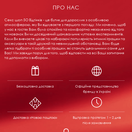
ПРО НАС
Секс шоп 5О Відтінків - це бутик для дорослих з особливою
атмосферою, яку Ви відчуваєте з першого погляду. Ми хочемо, щоб
у нас в гостях Вам було спокійно та комфортно незалежно від того
чи новачок Ви чи досвідчений шанувальник чуттєвих експериментів.
Коли Ви вивчаєте цікаві та набираючі популярність інтимні іграшки та
аксесуари в такій дружній та невимушеній обстановці, Вам буде
легко підібрати ті особливі іграшки, які стануть ідеальними саме для
Вас! Ми завжди поруч для того, щоб відповісти на всі Ваші запитання
та допомогти з вибором.
Безкоштовна доставка
Офіційне представництво
бренду в Україні
Доставка «Новою поштою»
Відправка
протягом 1 – 2 днів
після замовлення