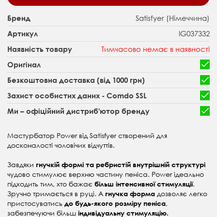
Satisfyer (Німеччина)
Бренд
IG037332
Артикул
Тимчасово немає в наявності
Наявність товару
Оригінал
Безкоштовна доставка (від 1000 грн)
Захист особистих даних - Comdo SSL
Ми – офіційний дистриб'ютор бренду
Мастурбатор Power від Satisfyer створений для
досконалості чоловічих відчуттів.
Завдяки
гнучкій формі та ребристій внутрішній структурі
чудово стимулює верхню частину пеніса. Power ідеально
підходить тим, хто бажає
.
більш інтенсивної стимуляції
Зручно тримається в руці. А
дозволяє легко
гнучка форма
пристосуватись
,
до будь-якого розміру пеніса
забезпечуючи більш
індивідуальну стимуляцію.