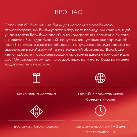
ПРО НАС
Секс шоп 5О Відтінків - це бутик для дорослих з особливою
атмосферою, яку Ви відчуваєте з першого погляду. Ми хочемо, щоб
у нас в гостях Вам було спокійно та комфортно незалежно від того
чи новачок Ви чи досвідчений шанувальник чуттєвих експериментів.
Коли Ви вивчаєте цікаві та набираючі популярність інтимні іграшки та
аксесуари в такій дружній та невимушеній обстановці, Вам буде
легко підібрати ті особливі іграшки, які стануть ідеальними саме для
Вас! Ми завжди поруч для того, щоб відповісти на всі Ваші запитання
та допомогти з вибором.
Безкоштовна доставка
Офіційне представництво
бренду в Україні
Доставка «Новою поштою»
Відправка
протягом 1 – 2 днів
після замовлення