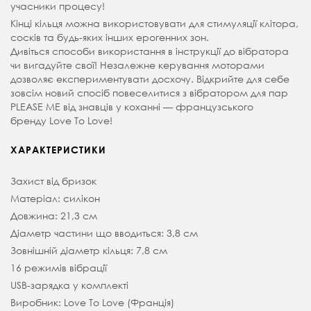
учасники процесу!
Кінці кільця можна використовувати для стимуляції клітора,
сосків та будь-яких інших ерогенних зон.
Дивіться способи використання в інструкції до вібратора
чи вигадуйте свої! Незалежне керування моторами
дозволяє експериментувати досхочу. Відкрийте для себе
зовсім новий спосіб повеселитися з вібратором для пар
PLEASE ME від знавців у коханні — французського
бренду Love To Love!
ХАРАКТЕРИСТИКИ
Захист від бризок
Матеріал: силікон
Довжина: 21,3 см
Діаметр частини що вводиться: 3,8 см
Зовнішній діаметр кільця: 7,8 см
16 режимів вібрації
USB-зарядка у комплекті
Виробник: Love To Love (Франція)