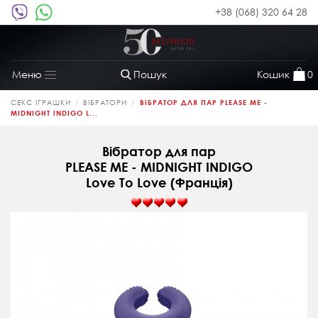
+38 (068) 320 64 28
Пошук
Кошик
0
Меню
Toggle
navigation
СЕКС ІГРАШКИ
ВІБРАТОРИ
ВІБРАТОР ДЛЯ ПАР PLEASE ME -
MIDNIGHT INDIGO L...
Вібратор для пар
PLEASE ME - MIDNIGHT INDIGO
Love To Love (Франція)