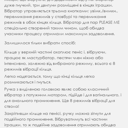
дуже гнучкий, три двигуни розміщені в кінцях іграшки.
Вібратор управляється трьома кнопками: увімк./вимкн.,
перемикання режимів у стовбурі та перемикання
режимів в обох кінцях кільця. Вібратор для пар PLEASE ME
спеціально створений таким чином, щоб обидва
учасники процесу отримали максимум задоволення.
Залишилося тільки вибрати спосіб:
Кільце у верхній частині охоплює пеніс і, вібруючи,
працює як мастурбатор, пестячи член ніжно або
інтенсивно, залежно від вибраного режиму, всього є 8
режимів вібрації кільця.
Легко надягається, тому що кінці кільця легко
розмикаються і гнуться.
Ручка з виділеною головкою являє собою класичний
вібратор з потужним мотором, підійде і для вагінального, і
для анального проникнення. Ще 8 режимів вібрації для
ствола!
Закріпивши кільце на пенісі, ручку можна зігнути для
подвійного проникнення. Вібруватимуть всі частини
іграшки, то ж подвійне задоволення отримають обидва