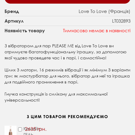
Love To Love (Франція)
Бренд
LT032893
Артикул
Тимчасово немає в наявності
Наявність товару
З вібратором для пар PLEASE ME від Love To Love ви
отримуєте багатофункціональну іграшку, за допомогою
якої чудово проведете час і в парі, і самостійно!
Цілих 3 мотори, 16 режимів вібрації і як мінімум 3 варіанти
гри: як мастурбатор для нього, вібратор для неї та іграшка
для подвійного проникнення в парі.
Гнучка конструкція із силікону для максимальної
універсальності!
З ЦИМ ТОВАРОМ РЕКОМЕНДУЄМО
Канабіс-
2635 грн.
ГЕЛЬ