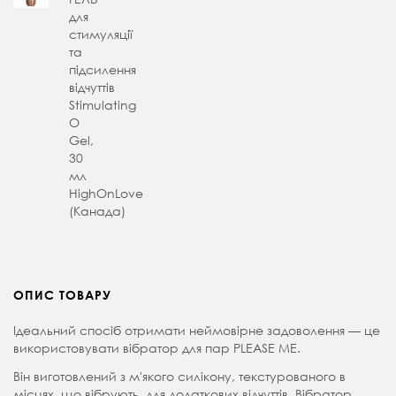
для
стимуляції
та
підсилення
відчуттів
Stimulating
O
Gel,
30
мл
HighOnLove
(Канада)
ОПИС ТОВАРУ
Ідеальний спосіб отримати неймовірне задоволення — це
використовувати вібратор для пар PLEASE ME.
Він виготовлений з м'якого силікону, текстурованого в
місцях, що вібрують, для додаткових відчуттів. Вібратор