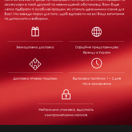
аксесуари в такій дружній та невимушеній обстановці, Вам буде
легко підібрати ті особливі іграшки, які стануть ідеальними саме для
Вас! Ми завжди поруч для того, щоб відповісти на всі Ваші запитання
та допомогти з вибором.
Безкоштовна доставка
Офіційне представництво
бренду в Україні
Доставка «Новою поштою»
Відправка
протягом 1 – 2 днів
після замовлення
Нейтральна упаковка, відсутність
компрометуючих написів