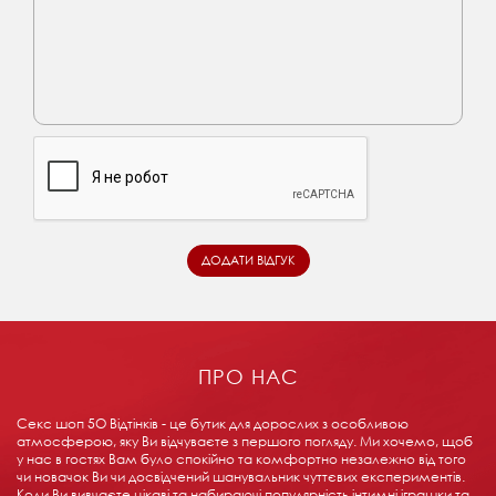
ПРО НАС
Секс шоп 5О Відтінків - це бутик для дорослих з особливою
атмосферою, яку Ви відчуваєте з першого погляду. Ми хочемо, щоб
у нас в гостях Вам було спокійно та комфортно незалежно від того
чи новачок Ви чи досвідчений шанувальник чуттєвих експериментів.
Коли Ви вивчаєте цікаві та набираючі популярність інтимні іграшки та