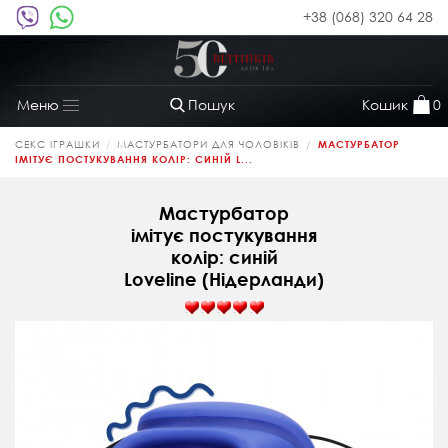
+38 (068) 320 64 28
Пошук
Кошик
0
Меню
Toggle
navigation
СЕКС ІГРАШКИ
МАСТУРБАТОРИ ДЛЯ ЧОЛОВІКІВ
МАСТУРБАТОР
ІМІТУЄ ПОСТУКУВАННЯ КОЛІР: СИНІЙ L...
Мастурбатор
імітує постукування
колір: синій
Loveline (Нідерланди)