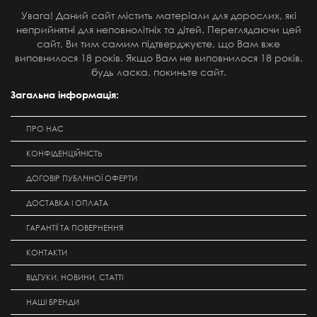
Увага! Даний сайт містить матеріали для дорослих, які
неприйнятні для неповнолітніх та дітей. Переглядаючи цей
сайт, Ви тим самим підтверджуєте, що Вам вже
виповнилося 18 років. Якщо Вам не виповнилося 18 років,
будь ласка, покиньте сайт.
Загальна інформація:
ПРО НАС
КОНФІДЕНЦІЙНІСТЬ
ДОГОВІР ПУБЛІЧНОЇ ОФЕРТИ
ДОСТАВКА І ОПЛАТА
ГАРАНТІЇ ТА ПОВЕРНЕННЯ
КОНТАКТИ
ВІДГУКИ, НОВИНИ, СТАТТІ
НАШІ БРЕНДИ