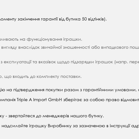
менту закінчення гарантії від бутика 50 відтінків).
впливають на функціонування іграшки.
о вигляду внаслідок звичайної зношенності або випадкового п
ій з експлуатації та вказівок щодо підзарядки іграшок (напр. 
р, що входить до комплекту поставки.
ію на підтвердження покупки разом з гарантійними умовами, 
омпанія Triple A Import GmbH зберігає за собою право відмови
оку - звертайтеся до менеджерів нашого бутику.
у - надсилайте іграшку Виробнику за зазначеною в інструкції а