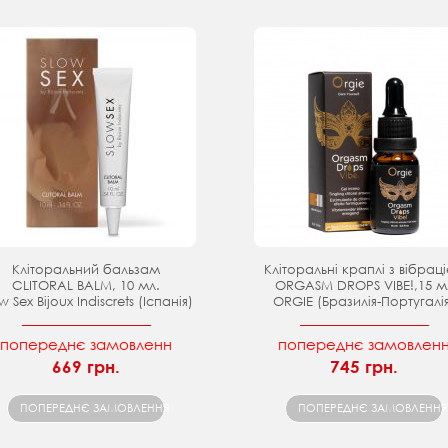
Кліторальний бальзам
Кліторальні краплі з вібрац
CLITORAL BALM, 10 мл.
ORGASM DROPS VIBE!,15 м
w Sex Bijoux Indiscrets (Іспанія)
ORGIE (Бразилія-Португалі
попереднє замовленн
попереднє замовлен
669 грн.
745 грн.
ПОПЕРЕДНЄ ЗАМОВЛЕННЯ
ПОПЕРЕДНЄ ЗАМОВЛЕННЯ