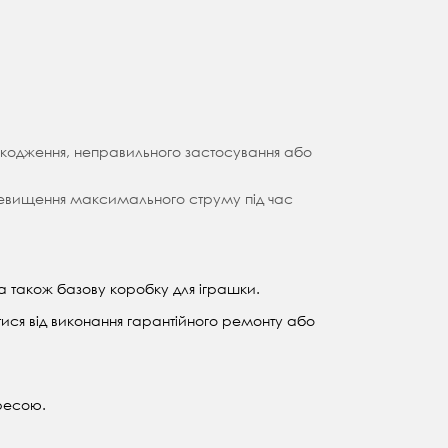
ошкодження, неправильного застосування або
перевищення максимального струму під час
а також базову коробку для іграшки.
тися від виконання гарантійного ремонту або
дресою.