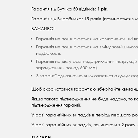
Гарантія від Бутика 50 відтінків: 1 рік.
Гарантія від Виробника: 15 років (починається з мо
ВАЖЛИВО!
Гарантія не поширюється на компоненти, які 
Гарантія не поширюється на зміну зовнішньог
недбалості.
Гарантія не діє у разі недотримання інструкц
заряджання - понад 500 мА).
З гарантії однозначно виключається акумулято
Щоб скористатися гарантією зберігайте квитанц
Якщо такого підтвердження не буде надано, то к
підтвердження гарантії.
У разі гарантійних випадків в період першого р
У разі гарантійних випадків, починаючи з 2 рок
ВІДГУКИ