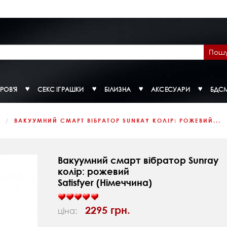
Пош
РОВ'Я
СЕКС ІГРАШКИ
БІЛИЗНА
АКСЕСУАРИ
БДС
К
ВАКУУМНИЙ СМАРТ ВІБРАТОР SUNRAY КОЛІР: РОЖЕВИЙ...
Вакуумний смарт вібратор Sunray
колір: рожевий
Satisfyer (Німеччина)
2295 грн.
ціна: