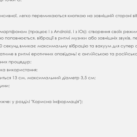
інтенсивної, легко перемикаються кнопкою на зовнішній стороні в
мартфоном (працює і з Android, і з iOs): створення своїх режимі
ійно поповнюється, вібрації в ритмі музики або зовнішніх звуків,
 20 секунд вмикає максимальну вібрацію та вакуум для супер 
ватиме в ритмі еротичних оповідань! є англійською та російсь
дних процедур;
ка використання;
иться 13 см, максимальний діаметр 3,5 см;
дини;
ижче: у розділі "Корисна інформація");