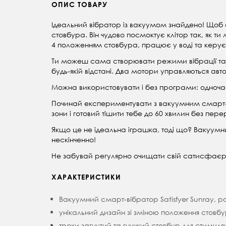
ОПИС ТОВАРУ
Ідеальний вібратор із вакуумом знайдено! Щоб 
стовбура. Він чудово посмоктує клітор так, як ти
4 положенням стовбура, працює у воді та керуєт
Ти можеш сама створювати режими вібрації та 
будь-якій відстані. Два мотори управляються авт
Можна використовувати і без програми: одночасно
Починай експериментувати з вакуумним смарт-ві
зони і готовий тішити тебе до 60 хвилин без пере
Якщо це не ідеальна іграшка, тоді що? Вакуумни
нескінченно!
Не забувай регулярно очищати свій сатисфаєр 
ХАРАКТЕРИСТИКИ
Вакуумний смарт-вібратор Satisfyer Sunray, р
унікальний дизайн зі зміною положення стовбура
трохи загнутий та гнучкий стовбур для стимуляц