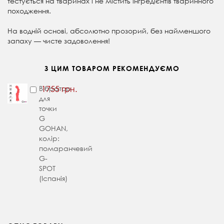
тестується на тваринах і не містить інгредієнтів тваринного
походження.
На водній основі, абсолютно прозорий, без найменшого
запаху — чисте задоволення!
З ЦИМ ТОВАРОМ РЕКОМЕНДУЄМО
Вібратор
1755 грн.
для
точки
G
GOHAN,
колір:
помаранчевий
G-
SPOT
(Іспанія)