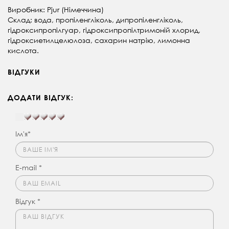
Виробник: Pjur (Німеччина)
Склад: вода, пропіленгліколь, дипропіленгліколь,
гідроксипропілгуар, гідроксипропілтримоній хлорид,
гідроксиетилцелюлоза, сахарин натрію, лимонна
кислота.
ВІДГУКИ
ДОДАТИ ВІДГУК:
Ім'я*
E-mail *
Відгук *