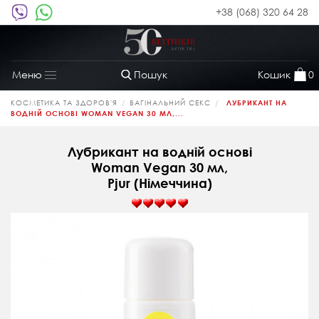
+38 (068) 320 64 28
Пошук
Кошик
0
Меню
Toggle
navigation
КОСМЕТИКА ТА ЗДОРОВ'Я
ВАГІНАЛЬНИЙ СЕКС
ЛУБРИКАНТ НА
ВОДНІЙ ОСНОВІ WOMAN VEGAN 30 МЛ,...
Лубрикант на водній основі
Woman Vegan 30 мл,
Pjur (Німеччина)