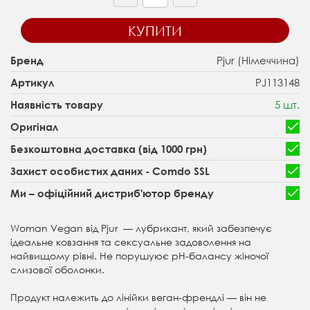
КУПИТИ
Pjur (Німеччина)
Бренд
PJ113148
Артикул
5 шт.
Наявність товару
Оригінал
Безкоштовна доставка (від 1000 грн)
Захист особистих даних - Comdo SSL
Ми – офіційний дистриб'ютор бренду
Woman Vegan від Pjur — лубрикант, який забезпечує
ідеальне ковзання та сексуальне задоволення на
найвищому рівні. Не порушуює pH-балансу жіночої
слизової оболонки.
Продукт належить до лінійки веган-френдлі — він не