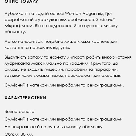
ОПИС ТОВАРУ
Лубрикант на водній основі Woman Vegan від Pjur
розроблений з урахуванням особливостей жіночої
мікрофлори. Він не подразнює й не сушить слизову
оболонку.
Легко наноситься: потрібно лише кілька крапель для
ковзання та приємних відчуттів.
Відсутність запаху та ефекту липкості робить використання
лубриканта максимально природним. Крім того, до
складу не входить гліцерин, парабени та парафіни,
завдяки чому змазка підходить зокрема і для алергіків.
Сумісний з латексними виробами та секс-іграшками.
ХАРАКТЕРИСТИКИ
Водна основа
Сумісний з латексними виробами та секс-іграшками
Не подразнює й не сушить слизову оболонку
Об'єм: 30 мл