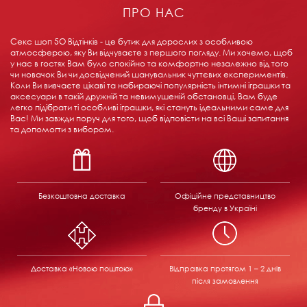
ПРО НАС
Секс шоп 5О Відтінків - це бутик для дорослих з особливою
атмосферою, яку Ви відчуваєте з першого погляду. Ми хочемо, щоб
у нас в гостях Вам було спокійно та комфортно незалежно від того
чи новачок Ви чи досвідчений шанувальник чуттєвих експериментів.
Коли Ви вивчаєте цікаві та набираючі популярність інтимні іграшки та
аксесуари в такій дружній та невимушеній обстановці, Вам буде
легко підібрати ті особливі іграшки, які стануть ідеальними саме для
Вас! Ми завжди поруч для того, щоб відповісти на всі Ваші запитання
та допомогти з вибором.
Безкоштовна доставка
Офіційне представництво
бренду в Україні
Доставка «Новою поштою»
Відправка
протягом 1 – 2 днів
після замовлення