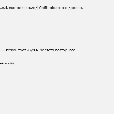
меді, екстракт камеді бобів ріжкового дерева,
 — кожен третій день. Частота повторного
е життя.