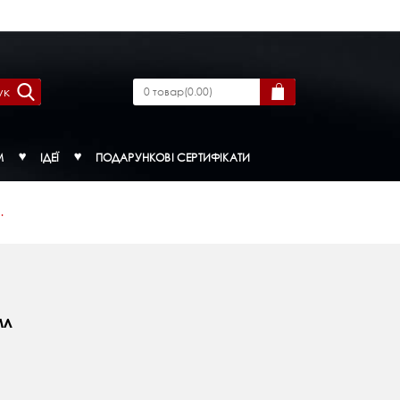
ук
0
товар
(
0.00
)
М
ІДЕЇ
ПОДАРУНКОВІ СЕРТИФІКАТИ
.
мл