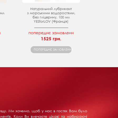
Натуральний лубрикант
 мл
з морськими водоростями,
без гліцерину, 100 мл
YESforLOV (Франція)
н
попереднє замовленн
1525 грн.
ПОПЕРЕДНЄ ЗАМОВЛЕННЯ
ляду. Ми хочемо, щоб у нас в гостях Вам було
ентів. Коли Ви вивчаєте цікаві та набираючі