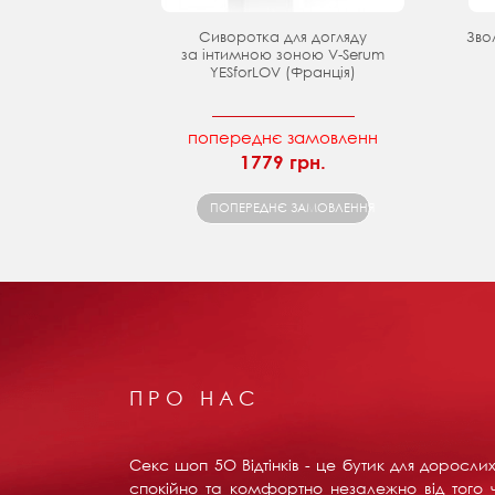
Сиворотка для догляду
Зво
за інтимною зоною V-Serum
YESforLOV (Франція)
попереднє замовленн
1779 грн.
ПОПЕРЕДНЄ ЗАМОВЛЕННЯ
ПРО НАС
Секс шоп 5О Відтінків - це бутик для доросл
спокійно та комфортно незалежно від того ч