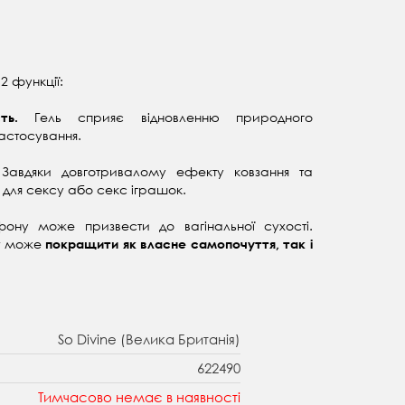
2 функції:
Гель сприяє відновленню природного
ість.
застосування.
Завдяки довготривалому ефекту ковзання та
.
 для сексу або секс іграшок.
ону може призвести до вагінальної сухості.
er може
покращити як власне самопочуття, так і
So Divine (Велика Британія)
622490
Тимчасово немає в наявності