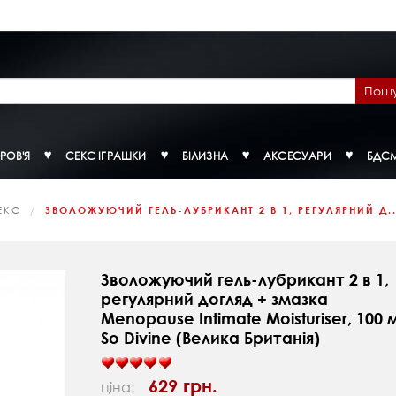
Пош
РОВ'Я
СЕКС ІГРАШКИ
БІЛИЗНА
АКСЕСУАРИ
БДС
ЕКС
ЗВОЛОЖУЮЧИЙ ГЕЛЬ-ЛУБРИКАНТ 2 В 1, РЕГУЛЯРНИЙ Д..
Зволожуючий гель-лубрикант 2 в 1,
регулярний догляд + змазка
Menopause Intimate Moisturiser, 100 
So Divine (Велика Британія)
629 грн.
ціна: