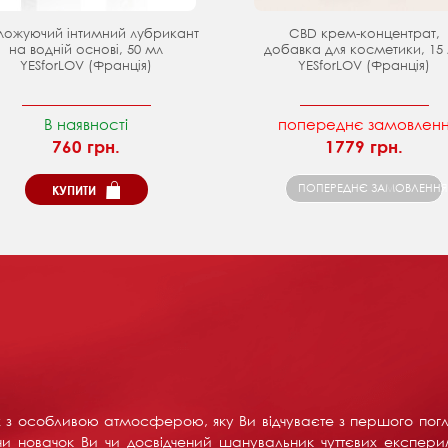
ложуючий інтимний лубрикант
CBD крем-концентрат,
на водній основі, 50 мл
добавка для косметики, 15
YESforLOV (Франція)
YESforLOV (Франція)
В наявності
попереднє замовлен
760 грн.
1779 грн.
ПОПЕРЕДНЄ ЗАМОВЛЕННЯ
КУПИТИ
их з особливою атмосферою, яку Ви відчуваєте з першого пог
и новачок Ви чи досвідчений шанувальник чуттєвих експерим