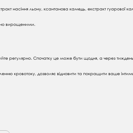
стракт насіння льону, ксантанова камедь, екстракт гуарової ка
нічно вирощеними.
йте регулярно. Спочатку це може бути щодня, а через тиждень
нню кровотоку, дозволяє відновити та покращити ваше інтимн