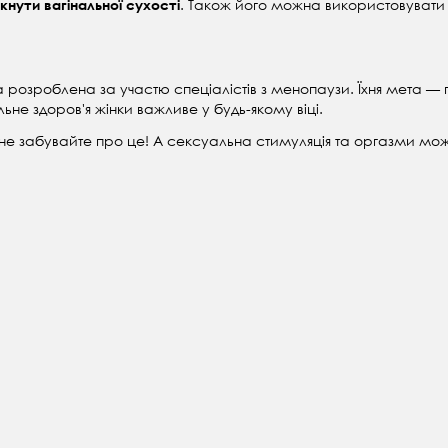
. Також його можна використовувати я
кнути вагінальної сухості
 розроблена за участю спеціалістів з менопаузи. Їхня мета —
не здоров'я жінки важливе у будь-якому віці.
не забувайте про це! А сексуальна стимуляція та оргазми мож