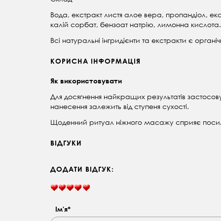
Вода, екстракт листя алое вера, пропандіол, ек
калій сорбат, бензоат натрію, лимонна кислота.
Всі натуральні інгридієнти та екстракти є орга
КОРИСНА ІНФОРМАЦІЯ
Як використовувати
Для досягнення найкращих результатів застосову
нанесення залежить від ступеня сухості.
Щоденний ритуал ніжного масажу сприяє посиле
ВІДГУКИ
ДОДАТИ ВІДГУК:
Ім'я*