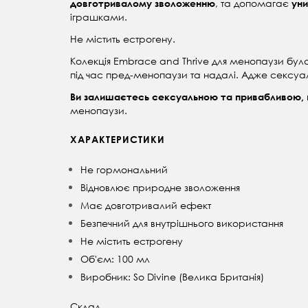
, та допомагає
довготривалому зволоженню
уни
іграшками.
Не містить естрогену.
Колекція Embrace and Thrive для менопаузи була
під час пред-менопаузи та надалі. Адже сексуаль
Ви залишаєтесь сексуальною та привабливою,
менопаузи.
ХАРАКТЕРИСТИКИ
Не гормональний
Відновлює природне зволоження
Має довготривалий ефект
Безпечний для внутрішнього використання
Не містить естрогену
Об'єм: 100 мл
Виробник: So Divine (Велика Британія)
Склад