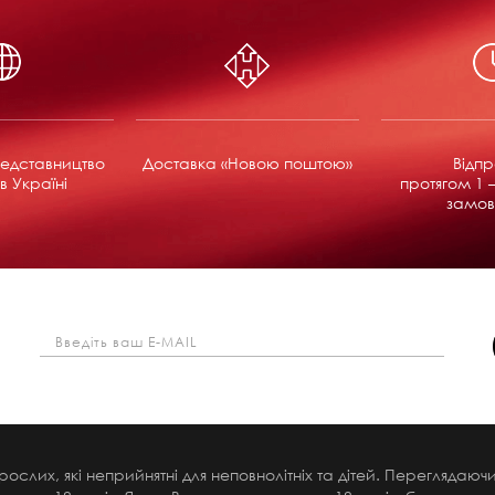
едставництво
Доставка «Новою поштою»
Відп
в Україні
протягом 1 –
замов
рослих, які неприйнятні для неповнолітніх та дітей. Переглядаю