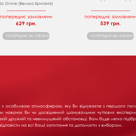
So Divine (Велика Британія)
попереднє замовленн
попереднє замовлен
629 грн.
539 грн.
ПОПЕРЕДНЄ ЗАМОВЛЕННЯ
ПОПЕРЕДНЄ ЗАМОВЛЕННЯ
их з особливою атмосферою, яку Ви відчуваєте з першого пог
и новачок Ви чи досвідчений шанувальник чуттєвих експерим
акій дружній та невимушеній обстановці, Вам буде легко підібра
ідповісти на всі Ваші запитання та допомогти з вибором.