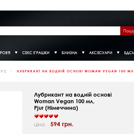
Пош
РОВ'Я
СЕКС ІГРАШКИ
БІЛИЗНА
АКСЕСУАРИ
БДС
ЕКС
ЛУБРИКАНТ НА ВОДНІЙ ОСНОВІ WOMAN VEGAN 100 МЛ.
Лубрикант на водній основі
Woman Vegan 100 мл,
Pjur (Німеччина)
594 грн.
ціна: