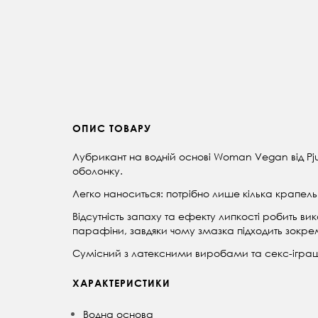
ОПИС ТОВАРУ
Лубрикант на водній основі Woman Vegan від Pj
оболонку.
Легко наноситься: потрібно лише кілька крапель д
Відсутність запаху та ефекту липкості робить 
парафіни, завдяки чому змазка підходить зокрема
Сумісний з латексними виробами та секс-ігра
ХАРАКТЕРИСТИКИ
Водна основа