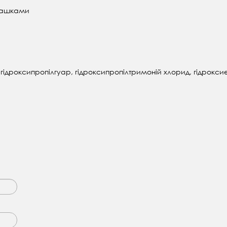
грашками
ь, гідроксипропілгуар, гідроксипропілтримоній хлорид, гідрок