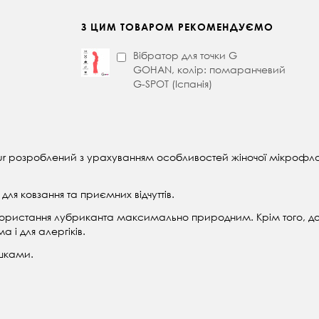
З ЦИМ ТОВАРОМ РЕКОМЕНДУЄМО
Вібратор для точки G
GOHAN, колір: помаранчевий
G-SPOT (Іспанія)
ur розроблений з урахуванням особливостей жіночої мікрофло
ля ковзання та приємних відчуттів.
використання лубриканта максимально природним. Крім того, до
 і для алергіків.
шками.