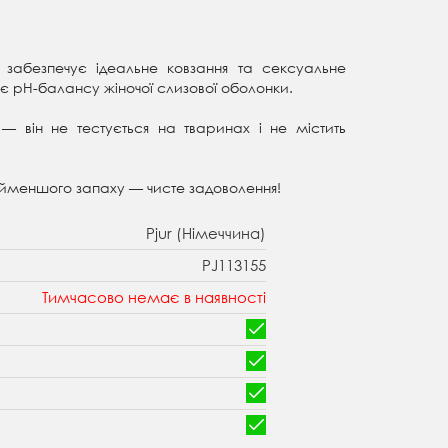
забезпечує ідеальне ковзання та сексуальне
 pH-балансу жіночої слизової оболонки.
— він не тестується на тваринах і не містить
айменшого запаху — чисте задоволення!
Pjur (Німеччина)
PJ113155
Тимчасово немає в наявності