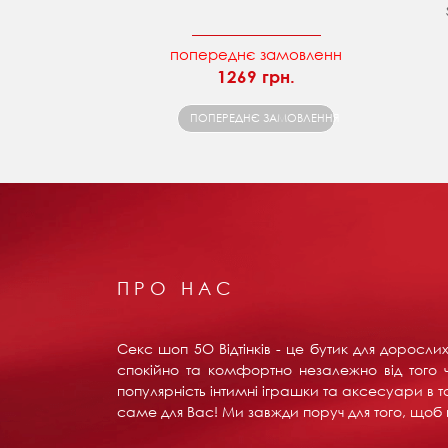
попереднє замовленн
1269 грн.
ПОПЕРЕДНЄ ЗАМОВЛЕННЯ
ПРО НАС
Секс шоп 5О Відтінків - це бутик для доросл
спокійно та комфортно незалежно від того ч
популярність інтимні іграшки та аксесуари в т
саме для Вас! Ми завжди поруч для того, щоб в