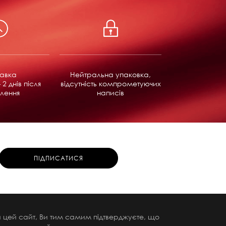
равка
Нейтральна упаковка,
 2 днів після
відсутність компрометуючих
лення
написів
чи цей сайт, Ви тим самим підтверджуєте, що