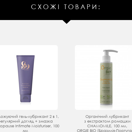
СХОЖІ ТОВАРИ:
ожуючий гель-лубрикант 2 в 1,
Органічний лубрикант
регулярний догляд + змазка
з екстрактом ромашки
pause Intimate Moisturiser, 100
CHAMOMILE, 100 мл,
мл
ORGIE BIO (Бразилія-Португал