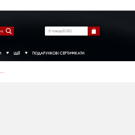
ук
0
товар
(
0.00
)
М
ІДЕЇ
ПОДАРУНКОВІ СЕРТИФІКАТИ
..