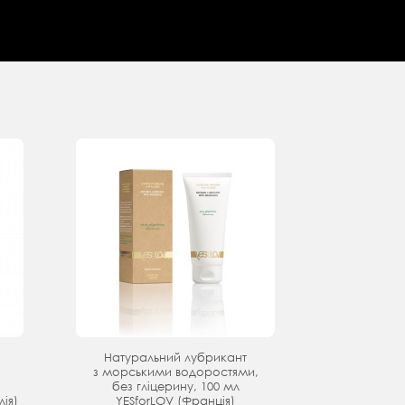
Натуральний лубрикант
з морськими водоростями,
без гліцерину, 100 мл
ія)
YESforLOV (Франція)