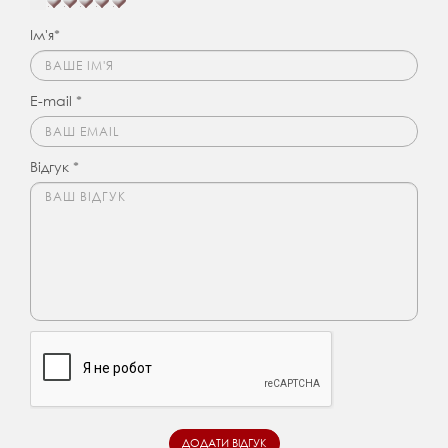
Ім'я*
E-mail *
Відгук *