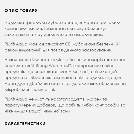
ОПИС ТОВАРУ
Надм'яка формула лубриканта pjur Aqua з тривалим
ковзанням, живить і захищає слизову оболонку,
залишаючи шкіру доглянутою та оксамитовою.
Pjur® Aqua має сертифікат СЕ, лубрикант безпечний і
рекомендований для повсякденного застосування.
Незалежна німецька комісія з безпеки товарів широкого
споживання "Stiftung Warentest", (контролююча якість
продукції, що споживається в Німеччині) оцінила цей
продукт на «Відмінно», також вона підтвердила, що pjur
Aqua дуже дбайливо ставиться до слизових оболонок на
мікробіологічному рівні.
Pjur® Aqua не містить нафтопродуктів, масел та
парфумерних добавок, що робить лубрикант особливо
ніжним для вашої інтимної зони.
ХАРАКТЕРИСТИКИ