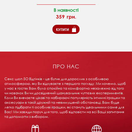
В наявності
359 грн.
КУПИТИ
ПРО НАС
Секс шоп 5О Відтінків - це бутик для дорослих з особливою
атмосферою, яку Ви відчуваєте з першого погляду. Ми хочемо, щоб
у нас в гостях Вам було спокійно та комфортно незалежно від того
чи новачок Ви чи досвідчений шанувальник чуттєвих експериментів.
Коли Ви вивчаєте цікаві та набираючі популярність інтимні іграшки та
аксесуари в такій дружній та невимушеній обстановці, Вам буде
легко підібрати ті особливі іграшки, які стануть ідеальними саме для
Вас! Ми завжди поруч для того, щоб відповісти на всі Ваші запитання
та допомогти з вибором.