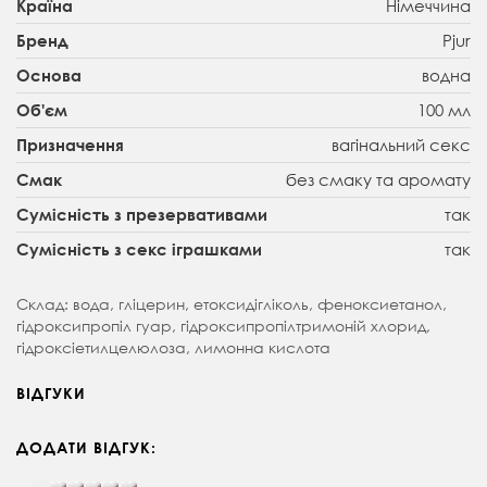
Німеччина
Країна
Pjur
Бренд
водна
Основа
100 мл
Об'єм
вагінальний секс
Призначення
без смаку та аромату
Смак
так
Сумісність з презервативами
так
Сумісність з секс іграшками
Склад: вода, гліцерин, етоксидігліколь, феноксиетанол,
гідроксипропіл гуар, гідроксипропілтримоній хлорид,
гідроксіетилцелюлоза, лимонна кислота
ВІДГУКИ
ДОДАТИ ВІДГУК: