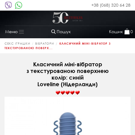
+38 (068) 320 64 28
Пошук
Кошик
0
Меню
Toggle
navigation
СЕКС ІГРАШКИ
ВІБРАТОРИ
КЛАСИЧНИЙ МІНІ-ВІБРАТОР З
ТЕКСТУРОВАНОЮ ПОВЕРХ...
Класичний міні-вібратор
з текстурованою поверхнею
колір: синій
Loveline (Нідерланди)