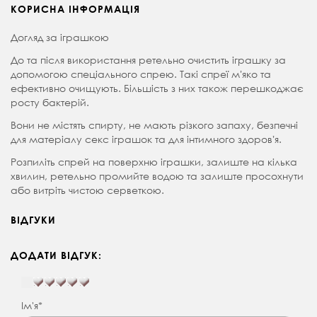
КОРИСНА ІНФОРМАЦІЯ
Догляд за іграшкою
До та після використання ретельно очистить іграшку за
допомогою спеціального спрею. Такі спреї мʼяко та
ефективно очищують. Більшість з них також перешкоджає
росту бактерій.
Вони не містять спирту, не мають різкого запаху, безпечні
для матеріалу секс іграшок та для інтимного здоровʼя.
Розпиліть спрей на поверхню іграшки, залиште на кілька
хвилин, ретельно промийте водою та залиште просохнути
або витріть чистою серветкою.
ВІДГУКИ
ДОДАТИ ВІДГУК:
Ім'я*