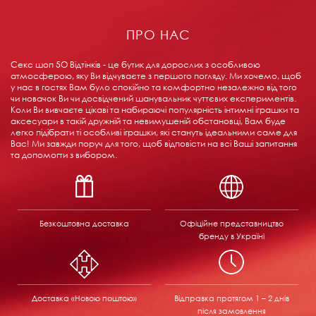
ПРО НАС
Секс шоп 5О Відтінків - це бутик для дорослих з особливою
атмосферою, яку Ви відчуваєте з першого погляду. Ми хочемо, щоб
у нас в гостях Вам було спокійно та комфортно незалежно від того
чи новачок Ви чи досвідчений шанувальник чуттєвих експериментів.
Коли Ви вивчаєте цікаві та набираючі популярність інтимні іграшки та
аксесуари в такій дружній та невимушеній обстановці, Вам буде
легко підібрати ті особливі іграшки, які стануть ідеальними саме для
Вас! Ми завжди поруч для того, щоб відповісти на всі Ваші запитання
та допомогти з вибором.
Безкоштовна доставка
Офіційне представництво
бренду в Україні
Доставка «Новою поштою»
Відправка
протягом 1 – 2 днів
після замовлення