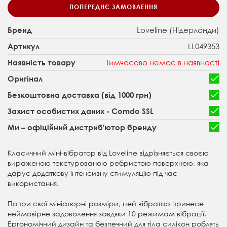
ПОПЕРЕДНЄ ЗАМОВЛЕННЯ
Loveline (Нідерланди)
Бренд
LL049353
Артикул
Тимчасово немає в наявності
Наявність товару
Оригінал
Безкоштовна доставка (від 1000 грн)
Захист особистих даних - Comdo SSL
Ми – офіційний дистриб'ютор бренду
Класичний міні-вібратор від Loveline відрізняється своєю
вираженою текстурованою ребристою поверхнею, яка
дарує додаткову інтенсивну стимуляцію під час
використання.
Попри свої мініатюрні розміри, цей вібратор принесе
неймовірне задоволення завдяки 10 режимам вібрації.
Ергономічний дизайн та безпечний для тіла силікон роблять