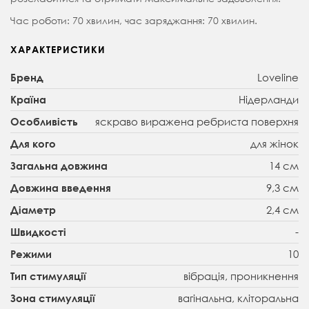
Час роботи: 70 хвилин, час заряджання: 70 хвилин.
ХАРАКТЕРИСТИКИ
Loveline
Бренд
Нідерланди
Країна
яскраво виражена ребриста поверхня
Особливість
для жінок
Для кого
14 см
Загальна довжина
9,3 см
Довжина введення
2,4 см
Діаметр
-
Швидкості
10
Режими
вібрація, проникнення
Тип стимуляції
вагінальна, кліторальна
Зона стимуляції