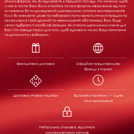
атмосферою, яку Ви відчуваєте з першого погляду. Ми хочемо, щоб
у нас в гостях Вам було спокійно та комфортно незалежно від того
чи новачок Ви чи досвідчений шанувальник чуттєвих експериментів.
Коли Ви вивчаєте цікаві та набираючі популярність інтимні іграшки та
аксесуари в такій дружній та невимушеній обстановці, Вам буде
легко підібрати ті особливі іграшки, які стануть ідеальними саме для
Вас! Ми завжди поруч для того, щоб відповісти на всі Ваші запитання
та допомогти з вибором.
Безкоштовна доставка
Офіційне представництво
бренду в Україні
Доставка «Новою поштою»
Відправка
протягом 1 – 2 днів
після замовлення
Нейтральна упаковка, відсутність
компрометуючих написів