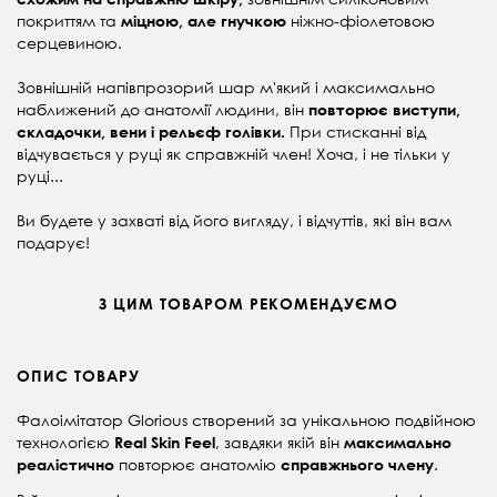
покриттям та
ніжно-фіолетовою
міцною, але гнучкою
серцевиною.
Зовнішній напівпрозорий шар м'який і максимально
наближений до анатомії людини, він
повторює виступи,
При стисканні від
складочки, вени і рельєф голівки.
відчувається у руці як справжній член! Хоча, і не тільки у
руці...
Ви будете у захваті від його вигляду, і відчуттів, які він вам
подарує!
З ЦИМ ТОВАРОМ РЕКОМЕНДУЄМО
ОПИС ТОВАРУ
Фалоімітатор Glorious створений за унікальною подвійною
технологією
, завдяки якій він
Real Skin Feel
максимально
повторює анатомію
.
реалістично
справжнього члену