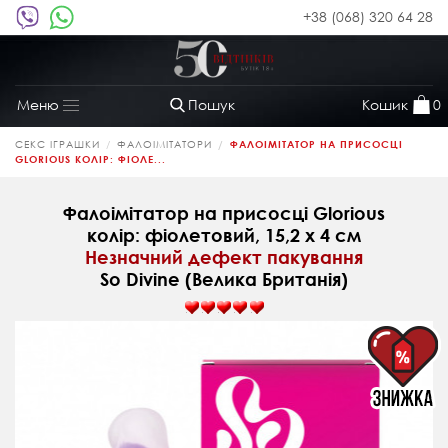
+38 (068) 320 64 28
Пошук
Кошик
0
Меню
Toggle
navigation
СЕКС ІГРАШКИ
ФАЛОІМІТАТОРИ
ФАЛОІМІТАТОР НА ПРИСОСЦІ
GLORIOUS КОЛІР: ФІОЛЕ...
Фалоімітатор на присосці Glorious
колір: фіолетовий, 15,2 х 4 см
Незначний дефект пакування
So Divine (Велика Британія)