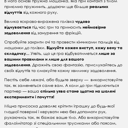
В його основі пружна мошонка, яка при контакті з тілом
приємно пружинить, додаючи ще більше
реальних
від кожного руху.
відчуттів
Велика яскраво-виражена голівка
чудово
під час гри та приносить
відчувається
неймовірне
від занурення та фрікцій.
задоволення
Спробуйте закрити очі та провести кінчиками пальців від
мошонки до голівки.
Відчуйте кожен виступ, кожу вену та
Уявіть, що ця гра відбуватиметься
складочку...
лише за
вашими правилами и лише для вашого
Дражніть свою фантазію, прислухайтесь до
задоволення.
своїх відчуттів та смакуйте кожну хвилинку задоволення.
Пестіть себе лежачі, або будьте зверху — використовуйте
так, як заменеться саме вам. А коли до гри підключиться
партнер — ваша
спільна уява стане здатна на шалені
експерименти і почуття!
Міцна присоска дозволяє кріпити іграшку до будь-якої
гладкої поверхні і керувати нею без допомоги рук,
рухаючись так, як бажає ваше тіло. Або використовуйте
фалоімітатор зі спеціальними трусиками або поясом,