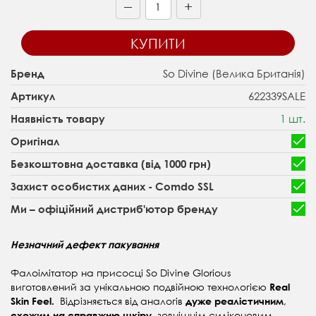
+
—
КУПИТИ
So Divine (Велика Британія)
Бренд
622339SALE
Артикул
1 шт.
Наявність товару
Оригінал
Безкоштовна доставка (від 1000 грн)
Захист особистих даних - Comdo SSL
Ми – офіційний дистриб'ютор бренду
Незначний дефект пакування
Фалоімітатор на присосці So Divine Glorious
виготовлений за унікальною подвійною технологією
Real
Відрізняється від аналогів
,
Skin Feel.
дуже реалістичним
зовнішнім силіконовим
схожим на справжню шкіру,