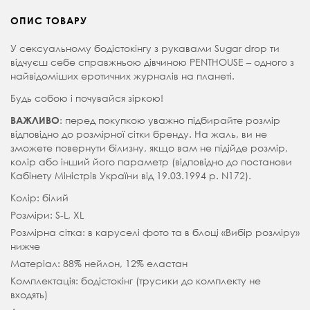
ОПИС ТОВАРУ
У сексуальному бодістокінгу з рукавами Sugar drop ти
відчуєш себе справжньою дівчиною PENTHOUSE – одного з
найвідоміших еротичних журналів на планеті.
Будь собою і почувайся зіркою!
: перед покупкою уважно підбирайте розмір
ВАЖЛИВО
відповідно до розмірної сітки бренду. На жаль, ви не
зможете повернути білизну, якщо вам не підійде розмір,
колір або інший його параметр (відповідно до постанови
Кабінету Міністрів України від 19.03.1994 р. N172).
Колір: білий
Розміри: S-L, XL
Розмірна сітка: в каруселі фото та в блоці «Вибір розміру»
нижче
Матеріал: 88% нейлон, 12% еластан
Комплектація: бодістокінг (трусики до комплекту не
входять)