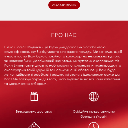
ПРО НАС
Секс шоп 5О Відтінків - це бутик для дорослих з особливою
атмосферою, яку Ви відчуваєте з першого погляду. Ми хочемо, щоб
у нас в гостях Вам було спокійно та комфортно незалежно від того
чи новачок Ви чи досвідчений шанувальник чуттєвих експериментів.
Коли Ви вивчаєте цікаві та набираючі популярність інтимні іграшки та
аксесуари в такій дружній та невимушеній обстановці, Вам буде
легко підібрати ті особливі іграшки, які стануть ідеальними саме для
Вас! Ми завжди поруч для того, щоб відповісти на всі Ваші запитання
та допомогти з вибором.
Безкоштовна доставка
Офіційне представництво
бренду в Україні