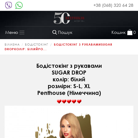
+38 (068) 320 64 28
Пошук
Кошик
0
Меню
Toggle
navigation
БІЛИЗНА
БОДІСТОКІНГ
БОДІСТОКІНГ З РУКАВАМИSUGAR
DROPКОЛІР: БІЛИЙРО...
Бодістокінг з рукавами
SUGAR DROP
колір: білий
розміри: S-L, XL
Penthouse (Німеччина)