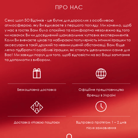
ПРО НАС
Секс шоп 5О Відтінків - це бутик для дорослих з особливою
атмосферою, яку Ви відчуваєте з першого погляду. Ми хочемо, щоб
у нас в гостях Вам було спокійно та комфортно незалежно від того
чи новачок Ви чи досвідчений шанувальник чуттєвих експериментів.
Коли Ви вивчаєте цікаві та набираючі популярність інтимні іграшки та
аксесуари в такій дружній та невимушеній обстановці, Вам буде
легко підібрати ті особливі іграшки, які стануть ідеальними саме для
Вас! Ми завжди поруч для того, щоб відповісти на всі Ваші запитання
та допомогти з вибором.
Безкоштовна доставка
Офіційне представництво
бренду в Україні
Доставка «Новою поштою»
Відправка
протягом 1 – 2 днів
після замовлення