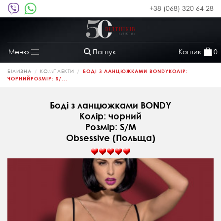
+38 (068) 320 64 28
Пошук
Кошик
0
Меню
Toggle
navigation
БІЛИЗНА
КОМПЛЕКТИ
БОДІ З ЛАНЦЮЖКАМИ BONDYКОЛІР:
ЧОРНИЙРОЗМІР: S/...
Боді з ланцюжками BONDY
Колір: чорний
Розмір: S/M
Obsessive (Польща)