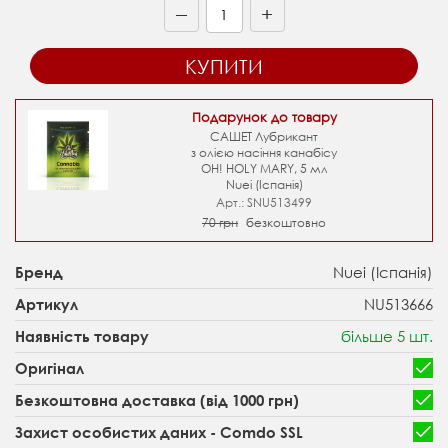
+
—
КУПИТИ
Подарунок до товару
САШЕТ Лубрикант
з олією насіння канабісу
OH! HOLY MARY, 5 мл
Nuei (Іспанія)
Арт.: SNU513499
70 грн
безкоштовно
Nuei (Іспанія)
Бренд
NU513666
Артикул
більше 5 шт.
Наявність товару
Оригінал
Безкоштовна доставка (від 1000 грн)
Захист особистих даних - Comdo SSL