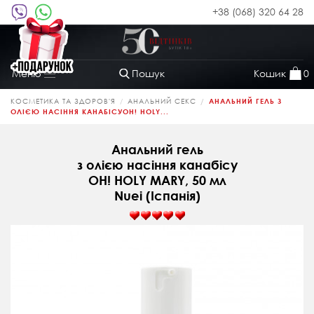
+38 (068) 320 64 28
Пошук
Кошик
0
Меню
Toggle
navigation
КОСМЕТИКА ТА ЗДОРОВ'Я
АНАЛЬНИЙ СЕКС
АНАЛЬНИЙ ГЕЛЬ З
ОЛІЄЮ НАСІННЯ КАНАБІСУOH! HOLY...
Анальний гель
з олією насіння канабісу
OH! HOLY MARY, 50 мл
Nuei (Іспанія)