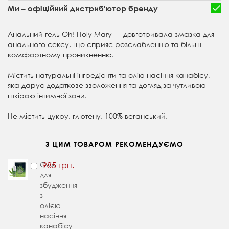
Ми – офіційний дистриб'ютор бренду
Анальний гель Oh! Holy Mary
—
довготривала змазка для
анального сексу, що сприяє розслабленню та більш
комфортному проникненню.
Містить натуральні інгредієнти та олію насіння канабісу,
яка дарує додаткове зволоження та догляд за чутливою
шкірою інтимної зони.
Не містить цукру, глютену. 100% веганський.
З ЦИМ ТОВАРОМ РЕКОМЕНДУЄМО
Олія
985 грн.
для
збудження
з
олією
насіння
канабісу