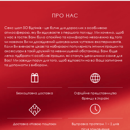
ПРО НАС
Секс шоп 5О Відтінків - це бутик для дорослих з особливою
атмосферою, яку Ви відчуваєте з першого погляду. Ми хочемо, щоб
у нас в гостях Вам було спокійно та комфортно незалежно від того
чи новачок Ви чи досвідчений шанувальник чуттєвих експериментів.
Коли Ви вивчаєте цікаві та набираючі популярність інтимні іграшки та
аксесуари в такій дружній та невимушеній обстановці, Вам буде
легко підібрати ті особливі іграшки, які стануть ідеальними саме для
Вас! Ми завжди поруч для того, щоб відповісти на всі Ваші запитання
та допомогти з вибором.
Безкоштовна доставка
Офіційне представництво
бренду в Україні
Доставка «Новою поштою»
Відправка
протягом 1 – 2 днів
після замовлення