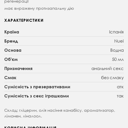
регенерації
має виражену протизапальну дію
ХАРАКТЕРИСТИКИ
Іспанія
Країна
Nuei
Бренд
Водна
Основа
50 мл
Об'єм
анальний секс
Призначення
без смаку
Смак
атк
Сумісність з презервативами
так
Сумісність з секс іграшками
Склад: гліцерин, олія насіння канабісу, ароматизатор,
лімонен, ліналоол.
КОРИСНА ІНФОРМАЦІЯ