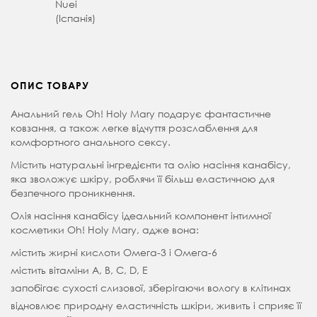
Nuei
(Іспанія)
ОПИС ТОВАРУ
Анальний гель Oh! Holy Mary подарує фантастичне
ковзання, а також легке відчуття розслаблення для
комфортного анального сексу.
Містить натуральні інгредієнти та олію насіння канабісу,
яка зволожує шкіру, роблячи її більш еластичною для
безпечного проникнення.
Олія насіння канабісу ідеальний компонент інтимної
косметики Oh! Holy Mary, адже вона:
містить жирні кислоти Омега-3 і Омега-6
містить вітаміни А, B, C, D, E
запобігає сухості слизової, зберігаючи вологу в клітинах
відновлює природну еластичність шкіри, живить і сприяє її