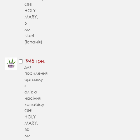
OH!
HOLY
MARY,
6
мл
Nuei
(Іспанія)
Гель
945 грн.
для
посилення
оргазму
з
олією
насіння
канабісу
OH!
HOLY
MARY,
60
мл