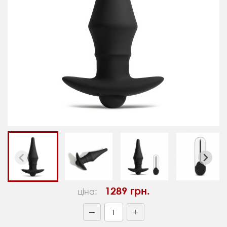
1289 грн.
ціна:
+
—