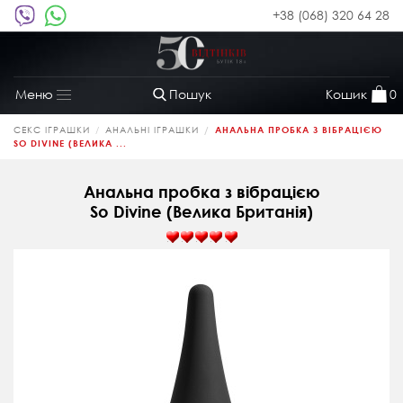
+38 (068) 320 64 28
Пошук
Кошик
0
Меню
Toggle
navigation
СЕКС ІГРАШКИ
АНАЛЬНІ ІГРАШКИ
АНАЛЬНА ПРОБКА З ВІБРАЦІЄЮ
SO DIVINE (ВЕЛИКА ...
Анальна пробка з вібрацією
So Divine (Велика Британія)