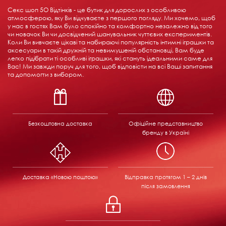
Секс шоп 5О Відтінків - це бутик для дорослих з особливою
атмосферою, яку Ви відчуваєте з першого погляду. Ми хочемо, щоб
у нас в гостях Вам було спокійно та комфортно незалежно від того
чи новачок Ви чи досвідчений шанувальник чуттєвих експериментів.
Коли Ви вивчаєте цікаві та набираючі популярність інтимні іграшки та
аксесуари в такій дружній та невимушеній обстановці, Вам буде
легко підібрати ті особливі іграшки, які стануть ідеальними саме для
Вас! Ми завжди поруч для того, щоб відповісти на всі Ваші запитання
та допомогти з вибором.
Безкоштовна доставка
Офіційне представництво
бренду в Україні
Доставка «Новою поштою»
Відправка
протягом 1 – 2 днів
після замовлення