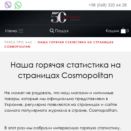
+38 (068) 320 64 28
Пошук
Кошик
0
Меню
Toggle
navigation
ПРЕСА ПРО НАС
НАША ГОРЯЧАЯ СТАТИСТИКА НА СТРАНИЦАХ
COSMOPOLITAN
Наша горячая статистика на
страницах Cosmopolitan
Не может не радовать, что наш магазин и интимные
товары, которые мы официально представляем в
Украине, регулярно появляются на страницах и сайте
самого популярного журнала в стране, Cosmopolitan.
В этот раз мы собрали интересную горячую статистику,