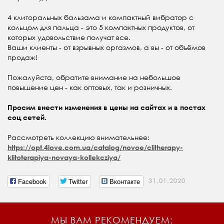
4 клиторальных бальзама и компактный вибратор с
кольцом для пальца - это 5 компактных продуктов, от
которых удовольствие получат все.
Ваши клиенты - от взрывных оргазмов, а вы - от объёмов
продаж!
Пожалуйста, обратите внимание на небольшое
повышение цен - как оптовых, так и розничных.
Просим внести изменения в цены на сайтах и в постах
соц сетей.
Рассмотреть коллекцию внимательнее:
https://opt.4love.com.ua/catalog/novoe/clitherapy-
klitoterapiya-novaya-kollekcziya/
Facebook
Twitter
Вконтакте
31.01.2020
МЫ ВАМ РЕКОМЕНДУЕМ: