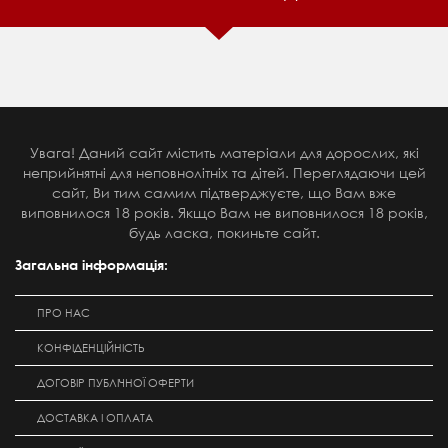
Увага! Даний сайт містить матеріали для дорослих, які
неприйнятні для неповнолітніх та дітей. Переглядаючи цей
сайт, Ви тим самим підтверджуєте, що Вам вже
виповнилося 18 років. Якщо Вам не виповнилося 18 років,
будь ласка, покиньте сайт.
Загальна інформація:
ПРО НАС
КОНФІДЕНЦІЙНІСТЬ
ДОГОВІР ПУБЛІЧНОЇ ОФЕРТИ
ДОСТАВКА І ОПЛАТА