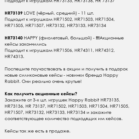
Подходит к игрушкам HR73135, HR73136, HR 73137
LOVE (чёрный, средний) - 11 шт.
HR73139
Подходит к игрушкам HR71502, HR71503, HR71504,
HR71505, HR71507, HR73132, HR73133, HR73134
HAPPY (фиолетовый, большой) -
Акционные
HR73140
!!!
кейсы закончились
Подходит к игрушкам HR71506, HR74311, HR74312,
HR74313.
Поспешите поучаствовать в акции и получить в подарок
новые силиконовые кейсы - новинки бренда Happy
Rabbit. Они реально очень крутые!
Как получить акционные кейсы?
Закажите от 3-х шт. игрушек Happy Rabbit HR73135,
HR73136, HR 73137, HR71502, HR71503, HR71504, HR71505,
HR71507, HR73132, HR73133, HR73134 и закажите
соответствующее количество подходящих им кейсов.
Кейсы так же есть в продаже.