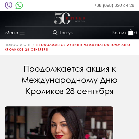
+38 (068) 320 64 28
Пошук
Кошик
0
Меню
Toggle
navigation
НОВОСТИ ОПТ
ПРОДОЛЖАЕТСЯ АКЦИЯ К МЕЖДУНАРОДНОМУ ДНЮ
КРОЛИКОВ 28 СЕНТЯБРЯ
Продолжается акция к
Международному Дню
Кроликов 28 сентября