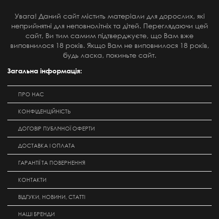
Увага! Даний сайт містить матеріали для дорослих, які
неприйнятні для неповнолітніх та дітей. Переглядаючи цей
сайт, Ви тим самим підтверджуєте, що Вам вже
виповнилося 18 років. Якщо Вам не виповнилося 18 років,
будь ласка, покиньте сайт.
Загальна інформація:
ПРО НАС
КОНФІДЕНЦІЙНІСТЬ
ДОГОВІР ПУБЛІЧНОЇ ОФЕРТИ
ДОСТАВКА І ОПЛАТА
ГАРАНТІЇ ТА ПОВЕРНЕННЯ
КОНТАКТИ
ВІДГУКИ, НОВИНИ, СТАТТІ
НАШІ БРЕНДИ