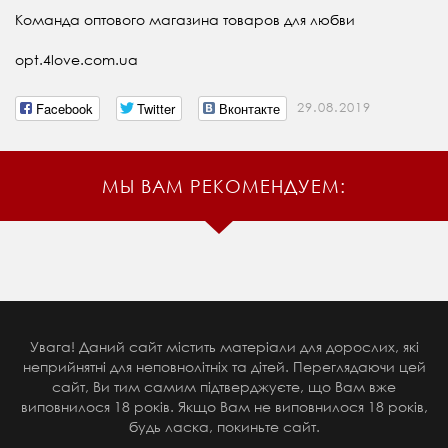
Команда оптового магазина товаров для любви
opt.4love.com.ua
Facebook
Twitter
Вконтакте
29.08.2019
МЫ ВАМ РЕКОМЕНДУЕМ:
Увага! Даний сайт містить матеріали для дорослих, які
неприйнятні для неповнолітніх та дітей. Переглядаючи цей
сайт, Ви тим самим підтверджуєте, що Вам вже
виповнилося 18 років. Якщо Вам не виповнилося 18 років,
будь ласка, покиньте сайт.