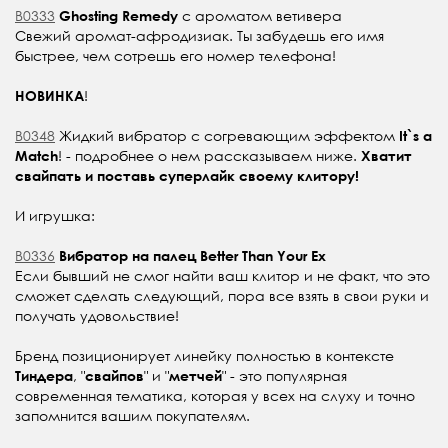
B0333
с ароматом ветивера
Ghosting Remedy
Свежий аромат-афродизиак. Ты забудешь его имя
быстрее, чем сотрешь его номер телефона!
!
НОВИНКА
B0348
Жидкий вибратор с согревающим эффектом
It`s a
! - подробнее о нем рассказываем ниже.
Match
Хватит
свайпать и поставь суперлайк своему клитору!
И игрушка:
B0336
Вибратор на палец Better Than Your Ex
Если бывший не смог найти ваш клитор и не факт, что это
сможет сделать следующий, пора все взять в свои руки и
получать удовольствие!
Бренд позиционирует линейку полностью в контексте
, "
" и "
" - это популярная
Тиндера
свайпов
метчей
современная тематика, которая у всех на слуху и точно
запомнится вашим покупателям.