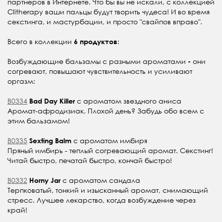
партнеров в Интернете. Что бы вы не искали, с коллекцией
Clitherapy ваши пальцы будут творить чудеса! И во время
секстинга, и мастурбации, и просто "свайпов вправо".
Всего в коллекции
:
6 продуктов
Возбуждающие бальзамы с разными ароматами
они
-
согревают, повышают чувствительность и усиливают
оргазм:
B0334
с ароматом звездного аниса
Bad Day Killer
Аромат-афродизиак. Плохой день? Забудь обо всем с
этим бальзамом!
B0335
с ароматом имбиря
Sexting Balm
Пряный имбирь - теплый согревающий аромат. Секстинг!
Читай быстро, печатай быстро, кончай быстро!
B0332
с ароматом сандала
Horny Jar
Терпковатый, тонкий и изысканный аромат, снимающий
стресс. Лучшее лекарство, когда возбуждение через
край!