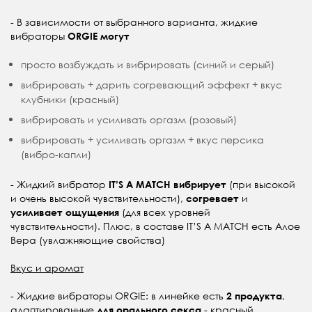
- В зависимости от выбранного варианта, жидкие
вибраторы
ORGIE
могут
просто возбуждать и вибрировать (синий и серый)
вибрировать + дарить согревающий эффект + вкус
клубники (красный)
вибрировать и усиливать оргазм (розовый)
вибрировать + усиливать оргазм + вкус персика
(вибро-капли)
- Жидкий вибратор
(при высокой
IT’S A MATCH вибрирует
и очень высокой чувствительности),
и
согревает
(для всех уровней
усиливает ощущения
чувствительности). Плюс, в составе IT’S A MATCH есть Алое
Вера (увлажняющие свойства)
Вкус и аромат
- Жидкие вибраторы ORGIE: в линейке есть
,
2 продукта
адаптированные
- красный
для орального секса