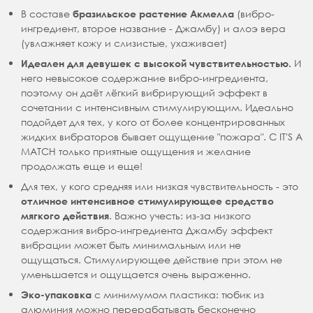
В составе
(вибро-
бразильское растение Акмелла
ингредиент, второе название - Джамбу) и алоэ вера
(увлажняет кожу и слизистые, ухаживает)
И
Идеален для девушек с высокой чувствительностью.
него невысокое содержание вибро-ингредиента,
поэтому он даёт лёгкий вибрирующий эффект в
сочетании с интенсивным стимулирующим. Идеально
подойдет для тех, у кого от более концентрированных
жидких вибраторов бывает ощущение "пожара". С IT'S A
MATCH только приятные ощущения и желание
продолжать еще и еще!
Для тех, у кого средняя или низкая чувствительность - это
отличное интенсивное стимулирующее средство
. Важно учесть: из-за низкого
мягкого действия
содержания вибро-ингредиента Джамбу эффект
вибрации может быть минимальным или не
ощущаться. Стимулирующее действие при этом не
уменьшается и ощущается очень выраженно.
с минимумом пластика: тюбик из
Эко-упаковка
алюминия можно перерабатывать бесконечно