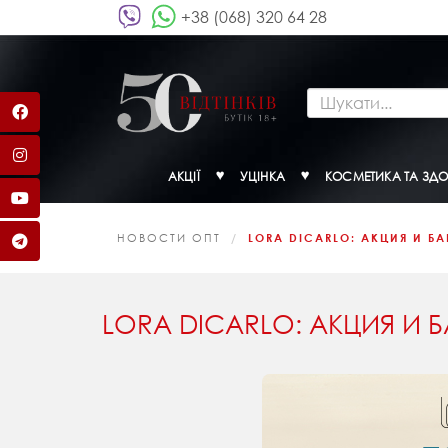
+38 (068) 320 64 28
АКЦІЇ
УЦІНКА
КОСМЕТИКА ТА ЗДО
НОВОСТИ ОПТ
LORA DICARLО: АКЦИЯ И БА
LORA DICARLО: АКЦИЯ И Б