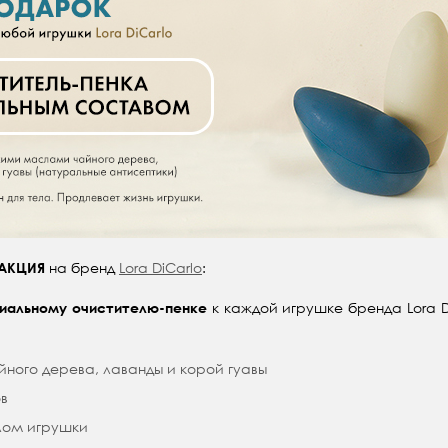
на бренд
Lora DiCarlo
:
АКЦИЯ
к каждой игрушке бренда Lora DiC
иальному очистителю-пенке
йного дерева, лаванды и корой гуавы
ов
лом игрушки