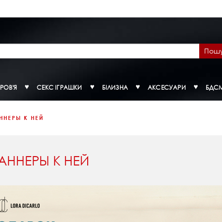
Пош
РОВ'Я
СЕКС ІГРАШКИ
БІЛИЗНА
АКСЕСУАРИ
БДС
ННЕРЫ К НЕЙ
АННЕРЫ К НЕЙ