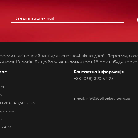
рослих, які неприйнятні для неповнолітніх та дітей. Переглядаю
илося 18 років. Якщо Вам не виповнилося 18 років, будь ласка,
лог:
Контактна інформація:
+38 (068) 320 64 28
ГУРТ
А
E-mail:
info@50ottenkov.com.ua
ТИКА ТА ЗДОРОВ'Я
Іграшки
а
СУАРИ