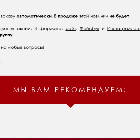
к заказу
. В
этой новинки
.
автоматически
продаже
не будет
едения акции. 3 формата:
сайт
,
Фейсбук
и
Инстаграм-ст
руппу.
 на любые вопросы!
21
МЫ ВАМ РЕКОМЕНДУЕМ: