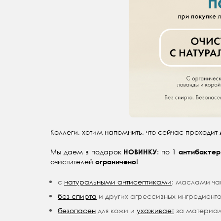
Коллеги, хотим напомнить, что сейчас проходит
Мы даем в подарок
: по 1
НОВИНКУ
антибактер
очистителей
!
ограничено
с
натуральными антисептиками
: маслами ча
без спирта
и других агрессивных ингредиент
безопасен
для кожи и
ухаживает
за материа