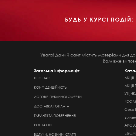
БУДЬ У КУРСІ ПОДІЙ:
Увага! Даний сайт містить матеріали для до
Вам вже виповн
Загальна інформація:
Ката
АКЦІЇ
ПРО НАС
АКЦІЇ 
КОНФІДЕНЦІЙНІСТЬ
УЦІНК
ДОГОВІР ПУБЛІЧНОЇ ОФЕРТИ
КОСМЕ
ДОСТАВКА І ОПЛАТА
Секс 
ГАРАНТІЇ ТА ПОВЕРНЕННЯ
Білизн
КОНТАКТИ
АКСЕ
БДСМ
ВІДГУКИ, НОВИНИ, СТАТТІ