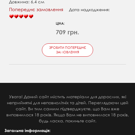
Довжина: 6,4 см
Попереднє замовлення
Дата надходження:
ЦІНА:
709 грн.
ЗРОБИТИ ПОПЕРЕДНЄ
ЗАМОВЛЕННЯ
Увага! Даний сайт містить матеріали для дорослих, які
неприйнятні для неповнолітніх та дітей. Переглядаючи цей
сайт, Ви тим самим підтверджуєте, що Вам вже
виповнилося 18 років. Якщо Вам не виповнилося 18 років,
будь ласка, покиньте сайт.
Загальна інформація: