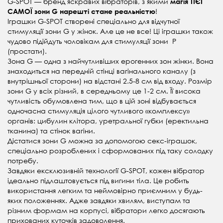
G-SPOT — бренд яскравих вібраторів, з якими
магія ТІЄЇ
!
САМОЇ зони G нарешті стане реальністю
Іграшки G-SPOT створені спеціально для відчутної
стимуляції зони G у жінок. Але це не все! Ці іграшки також
чудово підійдуть чоловікам для стимуляції зони P
(простати).
Зона G — одна з найчутливіших ерогенних зон жінки. Вона
знаходиться на передній стінці вагінального каналу (з
внутрішньої сторони) на відстані 2.5-8 см від входу. Розмір
зони G у всіх різний, в середньому це 1-2 см. Її висока
чутливість обумовлена тим, що в цій зоні відбувається
одночасна стимуляція цілого чутливого «комплексу»
органів: цибулин клітора, уретральної губки (еректильна
тканина) та стінок вагіни.
Дістатися зони G можна за допомогою секс-іграшок,
спеціально розроблених і сформованих під таку солодку
потребу.
Завдяки ексклюзивній технології G-SPOT, кожен вібратор
ідеально підлаштовується під вигини тіла. Це робить
використання легким та неймовірно приємним у будь-
яких положеннях. Адже завдяки хвилям, виступам та
різним формам на корпусі, вібратори легко досягають
прихованих куточків задоволення.