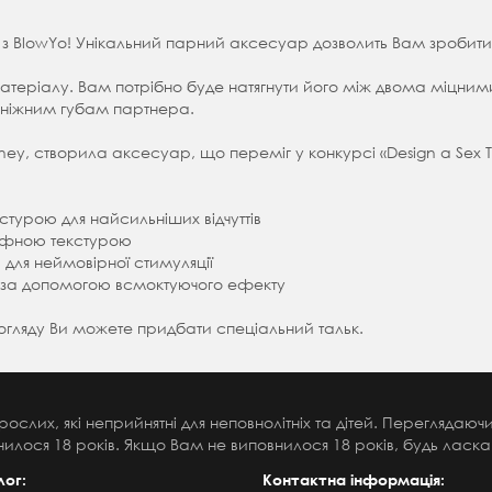
м з BlowYo! Унікальний парний аксесуар дозволить Вам зроби
теріалу. Вам потрібно буде натягнути його між двома міцними 
о ніжним губам партнера.
oney, створила аксесуар, що переміг у конкурсі «Design a Sex
урою для найсильніших відчуттів
єфною текстурою
ля неймовірної стимуляції
 за допомогою всмоктуючого ефекту
догляду Ви можете придбати спеціальний тальк.
рослих, які неприйнятні для неповнолітніх та дітей. Переглядаю
илося 18 років. Якщо Вам не виповнилося 18 років, будь ласка,
лог:
Контактна інформація: