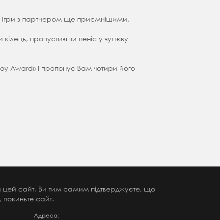
ти ігри з партнером ще приємнішими.
кілець, пропустивши пеніс у чуттєву
 Toy Award» і пропонує Вам чотири його
чи цей сайт, Ви тим самим підтверджуєте, що
 покиньте сайт.
Адреса: