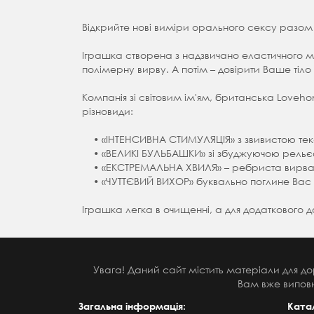
Відкрийте нові виміри орального сексу разо
Іграшка створена з надзвичано еластичного ма
полімерну вирву. А потім – довірити Ваше тіл
Компанія зі світовим ім'ям, британська Loveh
різновиди:
• «ІНТЕНСИВНА СТИМУЛЯЦІЯ» з звивистою текст
• «ВЕЛИКІ БУЛЬБАШКИ» зі збуджуючою рель
• «ЕКСТРЕМАЛЬНА ХВИЛЯ» – ребриста вирва д
• «ЧУТТЄВИЙ ВИХОР» буквально поглине Вас
Іграшка легка в очищенні, а для додаткового 
Увага! Даний сайт містить матеріали для до
Вам вже виповн
Загальна інформація:
Ката